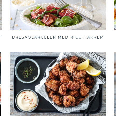
T
BRESAOLARULLER MED RICOTTAKREM