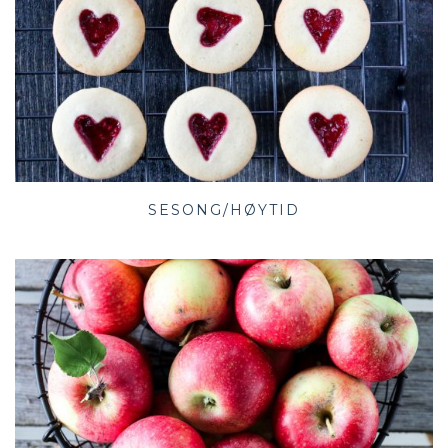
SESONG/HØYTID