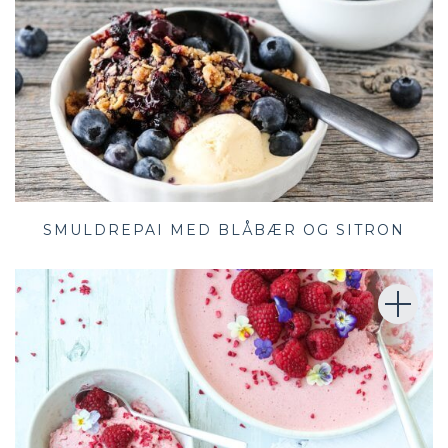
SMULDREPAI MED BLÅBÆR OG SITRON