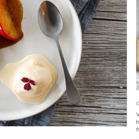
V
h
f