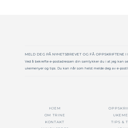
MELD DEG PÅ NYHETSBREVET OG FÅ OPPSKRIFTENE I
Ved å bekrefte e-postadressen din samtykker du i at jeg kan 
ukemenyer og tips. Du kan når som helst melde deg av e-postl
HJEM
OPPSKRI
OM TRINE
UKEME
KONTAKT
TIPS & 