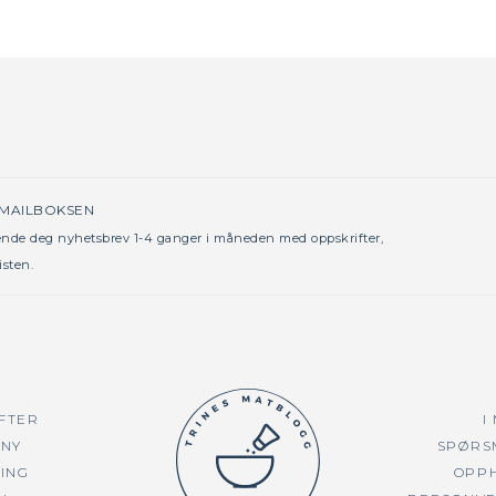
 MAILBOKSEN
sende deg nyhetsbrev 1-4 ganger i måneden med oppskrifter,
isten.
FTER
I
NY
SPØRS
TING
OPP