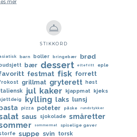
Les mer
STIKKORD
brød
boller
asiatisk
barn
bringebær
dessert
bær
budsjett
eple
eltefritt
fisk
favoritt
festmat
forrett
gryterett
grillmat
frokost
høst
jul
kaker
italiensk
kjappmat
kjeks
kylling
laks
lunsj
kjøttdeig
pasta
poteter
pizza
påske
rundstykker
salat
småretter
saus
sjokolade
sommer
spiselige gaver
sommermat
suppe
svin
torsk
storfe