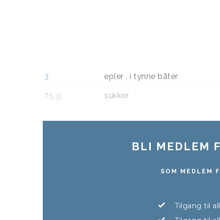
3
epler , i tynne båter
75
g
sukker
BLI MEDLEM F
SOM MEDLEM F
Tilgang til a