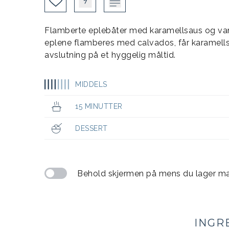
Flamberte eplebåter med karamellsaus og vanil
eplene flamberes med calvados, får karamells
avslutning på et hyggelig måltid.
MIDDELS
15 MINUTTER
DESSERT
Behold skjermen på mens du lager m
INGR