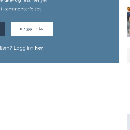
alle uke- og festmenyer
t i kommentarfeltet
KR 399,- / ÅR
dlem? Logg inn
her