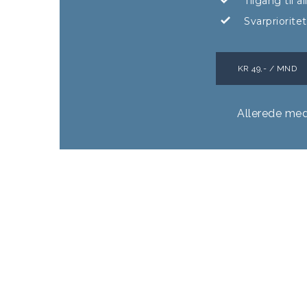
Tilgang til 
Svarpriorite
KR 49,- / MND
Allerede me