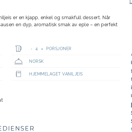
jeis er en kjapp, enkel og smakfull dessert. Når
ausen en dyp, aromatisk smak av eple – en perfekt
4
PORSJONER
-
+
NORSK
HJEMMELAGET VANILJEIS
at
EDIENSER