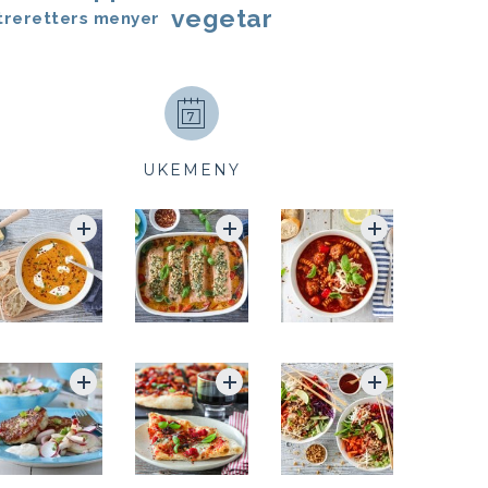
vegetar
treretters menyer
UKEMENY