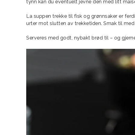
tynn kan du eventuelt jevne den med litt maisen
La suppen trekke til fisk og grønnsaker er ferdi
urter mot slutten av trekketiden. Smak til med
Serveres med godt, nybakt brød til – og gjerne