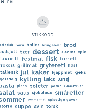
Les mer
STIKKORD
brød
boller
asiatisk
barn
bringebær
dessert
bær
budsjett
eple
eltefritt
fisk
favoritt
festmat
forrett
gryterett
grillmat
frokost
høst
jul
kaker
italiensk
kjappmat
kjeks
kylling
laks
lunsj
kjøttdeig
pasta
poteter
pizza
påske
rundstykker
salat
småretter
saus
sjokolade
sommer
spiselige gaver
sommermat
suppe
svin
torsk
storfe