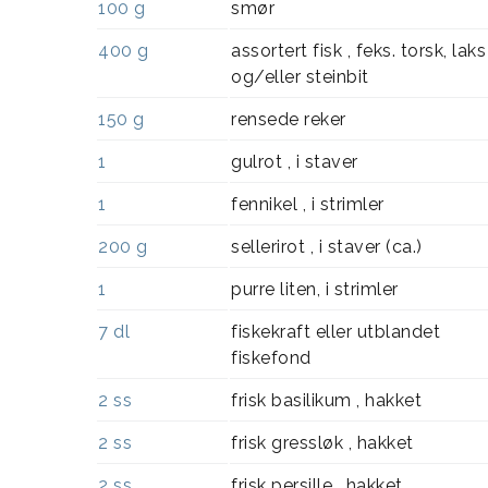
100
g
smør
400
g
assortert fisk , feks. torsk, laks
og/eller steinbit
150
g
rensede reker
1
gulrot , i staver
1
fennikel , i strimler
200
g
sellerirot , i staver (ca.)
1
purre liten, i strimler
7
dl
fiskekraft eller utblandet
fiskefond
2
ss
frisk basilikum , hakket
2
ss
frisk gressløk , hakket
2
ss
frisk persille , hakket