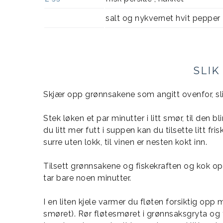
salt og nykvernet hvit pepper
SLIK
Skjær opp grønnsakene som angitt ovenfor, slik 
Stek løken et par minutter i litt smør, til den b
du litt mer futt i suppen kan du tilsette litt f
surre uten lokk, til vinen er nesten kokt inn.
Tilsett grønnsakene og fiskekraften og kok op
tar bare noen minutter.
I en liten kjele varmer du fløten forsiktig opp
smøret). Rør fløtesmøret i grønnsaksgryta og ti