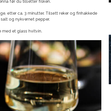
na før du tilsetter fisken.
ge, etter ca. 3 minutter. Tilsett reker og finhakkede
 salt og nykvernet pepper.
 med et glass hvitvin.