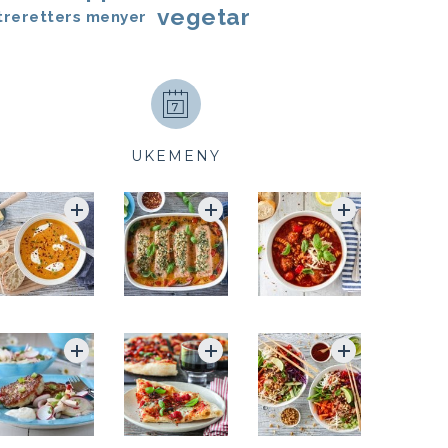
vegetar
treretters menyer
UKEMENY