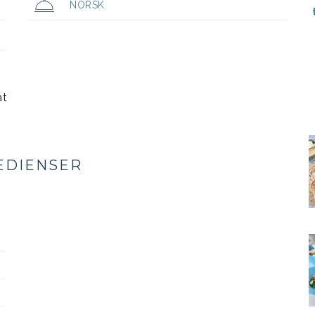
NORSK
at
EDIENSER