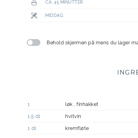
CA. 45 MINUTTER
MIDDAG
Behold skjermen på mens du lager m
INGR
1
løk , finhakket
1.5
dl
hvitvin
1
dl
kremfløte