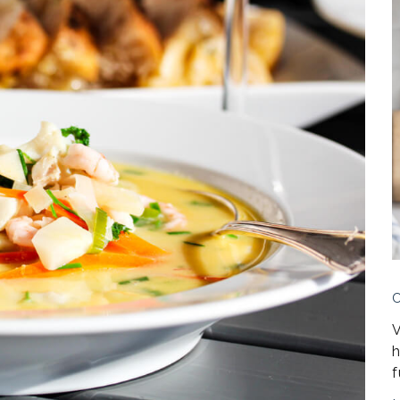
V
h
f