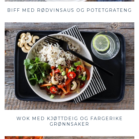
BIFF MED RØDVINSAUS OG POTETGRATENG
WOK MED KJØTTDEIG OG FARGERIKE
GRØNNSAKER