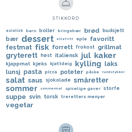
STIKKORD
brød
boller
budsjett
asiatisk
barn
bringebær
dessert
favoritt
bær
eple
eltefritt
fisk
festmat
forrett
grillmat
frokost
jul
kaker
gryterett
italiensk
høst
kylling
laks
kjappmat
kjeks
kjøttdeig
lunsj
pasta
poteter
pizza
påske
rundstykker
salat
småretter
saus
sjokolade
sommer
storfe
spiselige gaver
sommermat
suppe
svin
torsk
treretters menyer
vegetar