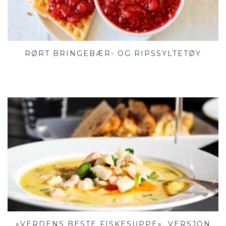
RØRT BRINGEBÆR- OG RIPSSYLTETØY
«VERDENS BESTE FISKESUPPE», VERSJON