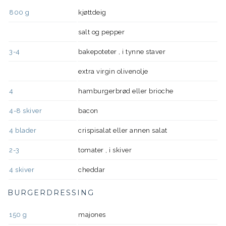
800
g
kjøttdeig
salt og pepper
3-4
bakepoteter , i tynne staver
extra virgin olivenolje
4
hamburgerbrød eller brioche
4-8
skiver
bacon
4
blader
crispisalat eller annen salat
2-3
tomater , i skiver
4
skiver
cheddar
BURGERDRESSING
150
g
majones