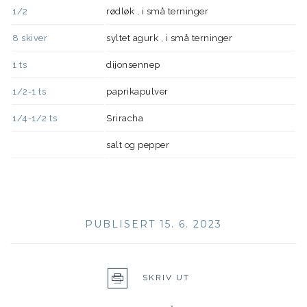
1/2
rødløk , i små terninger
8
skiver
syltet agurk , i små terninger
1
ts
dijonsennep
1/2-1
ts
paprikapulver
1/4-1/2
ts
Sriracha
salt og pepper
PUBLISERT 15. 6. 2023
SKRIV UT