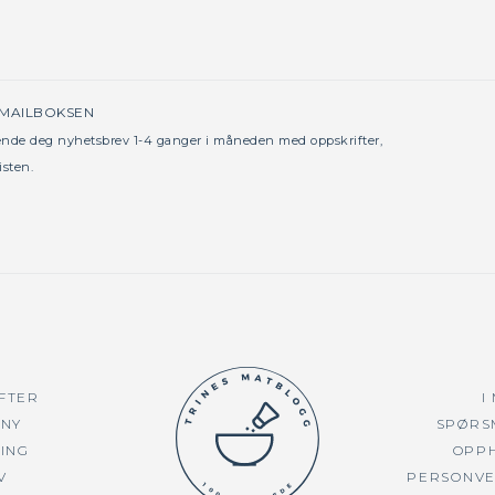
 MAILBOKSEN
sende deg nyhetsbrev 1-4 ganger i måneden med oppskrifter,
isten.
FTER
I
NY
SPØRS
TING
OPP
V
PERSONV