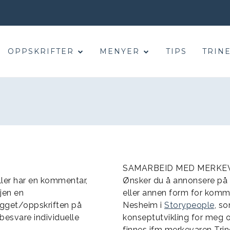
OPPSKRIFTER
MENYER
TIPS
TRINE
SAMARBEID MED MERKE
eller har en kommentar,
Ønsker du å annonsere på 
gjen en
eller annen form for komm
gget/oppskriften på
Nesheim i
Storypeople
, s
 besvare individuelle
konseptutvikling for meg
finnes ifm merkevaren Trin