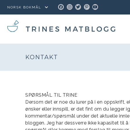
FACEBOOK
INSTAGRAM
TWITTER
PINTEREST
YOUTUBE
KONTAKT
SPØRSMÅL TIL TRINE
Dersom det er noe du lurer på i en oppskrift, 
ønsker eller innspill, er det fint om du legger i
kommentar/spørsmål under det aktuelle innle
bloggen. Jeg har dessverre ikke kapasitet til å
spørsmål eller komme med forslag til menyer.