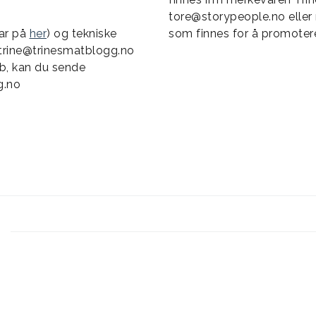
tore@storypeople.no
eller
var på
her
) og tekniske
som finnes for å promoter
trine@trinesmatblogg.no
b, kan du sende
g.no