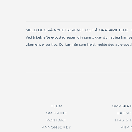
MELD DEG PÅ NYHETSBREVET OG FÅ OPPSKRIFTENE I
Ved å bekrefte e-postadressen din samtykker du i at jeg kan 
ukemenyer og tips. Du kan når som helst melde deg av e-postl
HJEM
OPPSKRI
OM TRINE
UKEME
KONTAKT
TIPS & 
ANNONSERE?
ARKI