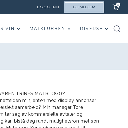
0
LOGG INN
BLI MEDLEM
S VIN
MATKLUBBEN
DIVERSE
VAREN TRINES MATBLOGG?
nettsiden min, enten med display annonser
ersielt samarbeid? Min manager Tore
om tar seg av kommersielle avtaler og
 og kan bistå deg rundt mulighetsrommet som
es Matblogg. Send gjerne en e-post til