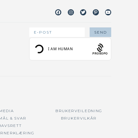
Facebook
Instagram
Twitter
Pinterest
Youtube
PROSOPO
 MEDIA
BRUKERVEILEDNING
MÅL & SVAR
BRUKERVILKÅR
HAVSRETT
ERNERKLÆRING