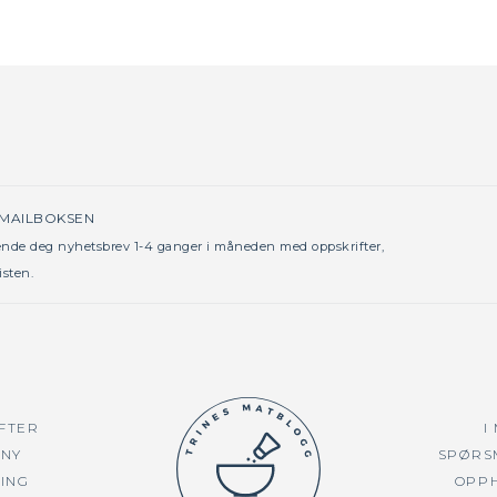
 MAILBOKSEN
sende deg nyhetsbrev 1-4 ganger i måneden med oppskrifter,
isten.
FTER
I
NY
SPØRS
TING
OPP