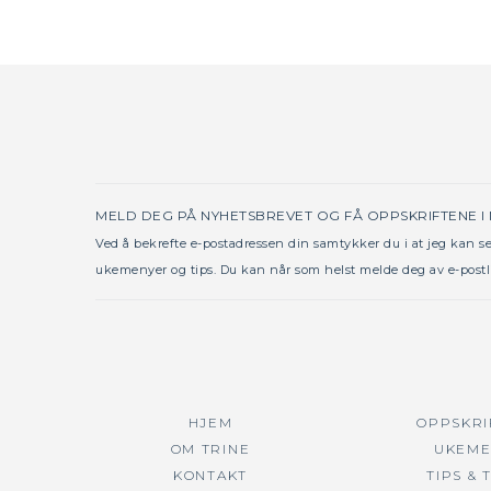
MELD DEG PÅ NYHETSBREVET OG FÅ OPPSKRIFTENE I
Ved å bekrefte e-postadressen din samtykker du i at jeg kan 
ukemenyer og tips. Du kan når som helst melde deg av e-postl
HJEM
OPPSKRI
OM TRINE
UKEME
KONTAKT
TIPS & 