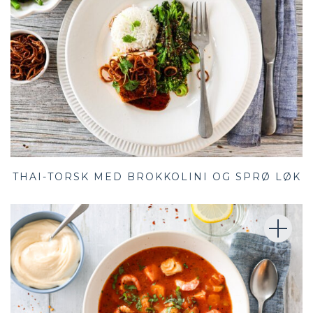
THAI-TORSK MED BROKKOLINI OG SPRØ LØK