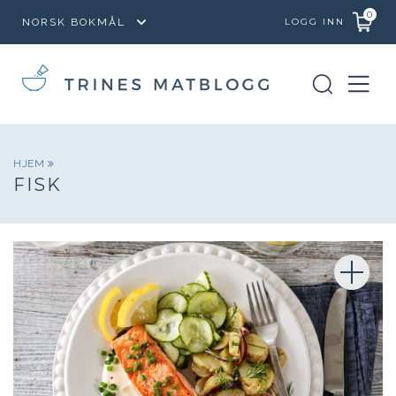
0
LOGG INN
HJEM
FISK