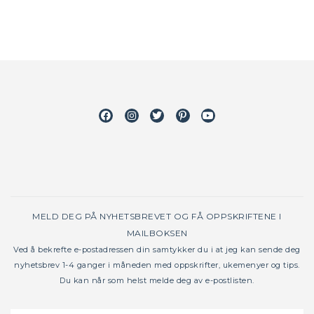
Facebook
Instagram
Twitter
Pinterest
Youtube
MELD DEG PÅ NYHETSBREVET OG FÅ OPPSKRIFTENE I
MAILBOKSEN
Ved å bekrefte e-postadressen din samtykker du i at jeg kan sende deg
nyhetsbrev 1-4 ganger i måneden med oppskrifter, ukemenyer og tips.
Du kan når som helst melde deg av e-postlisten.