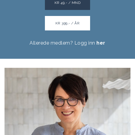
KR 49,- / MND
KR 399,- / ÅR
Allerede medlem? Logg inn
her