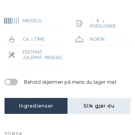
MIDDELS
6
-
+
PORSJONER
CA. 1 TIME
NORSK
FESTMAT
,
JULEMAT
,
MIDDAG
Behold skjermen på mens du lager mat
Ingredienser
Slik gjør du
TORSK