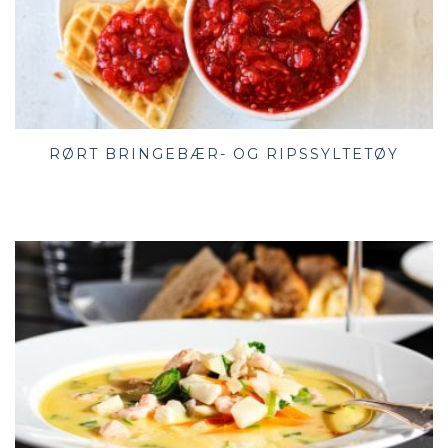
RØRT BRINGEBÆR- OG RIPSSYLTETØY