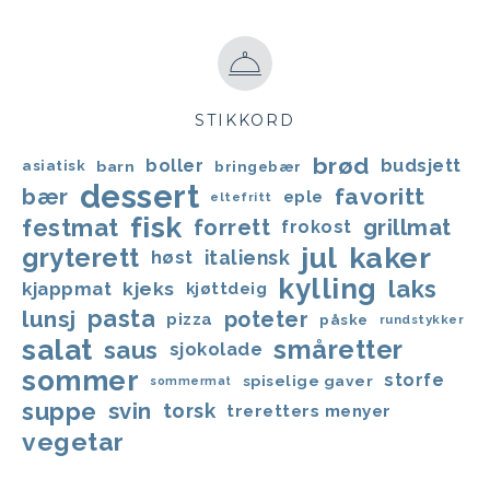
STIKKORD
brød
boller
budsjett
asiatisk
barn
bringebær
dessert
favoritt
bær
eple
eltefritt
fisk
festmat
forrett
grillmat
frokost
jul
kaker
gryterett
italiensk
høst
kylling
laks
kjappmat
kjeks
kjøttdeig
lunsj
pasta
poteter
pizza
påske
rundstykker
salat
småretter
saus
sjokolade
sommer
storfe
spiselige gaver
sommermat
suppe
svin
torsk
treretters menyer
vegetar