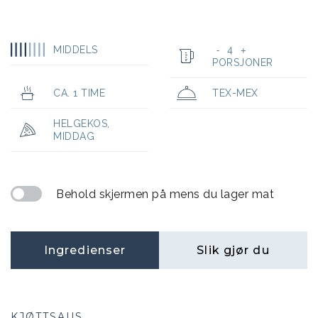
MIDDELS
4
-
+
PORSJONER
CA. 1 TIME
TEX-MEX
HELGEKOS
,
MIDDAG
Behold skjermen på mens du lager mat
Ingredienser
Slik gjør du
KJØTTSAUS