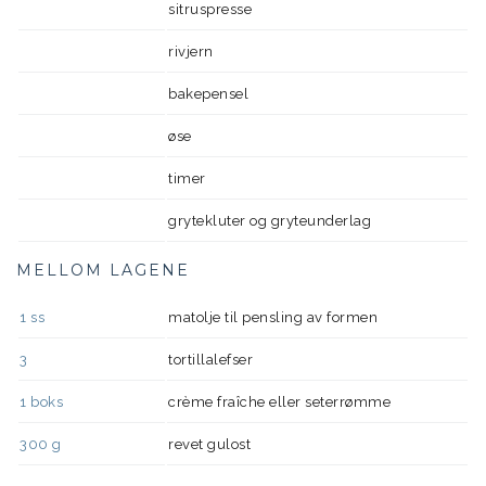
sitruspresse
rivjern
bakepensel
øse
timer
grytekluter og gryteunderlag
MELLOM LAGENE
1
ss
matolje til pensling av formen
3
tortillalefser
1
boks
crème fraîche eller seterrømme
300
g
revet gulost