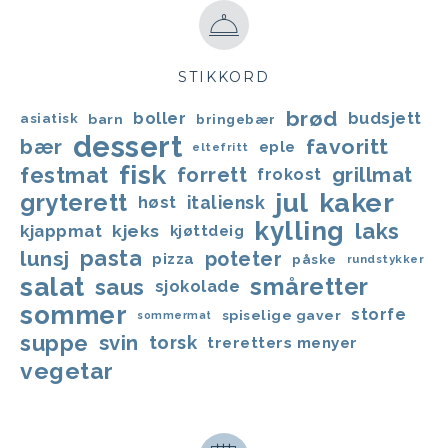
STIKKORD
brød
boller
budsjett
asiatisk
barn
bringebær
dessert
favoritt
bær
eple
eltefritt
fisk
festmat
forrett
grillmat
frokost
jul
kaker
gryterett
italiensk
høst
kylling
laks
kjappmat
kjeks
kjøttdeig
lunsj
pasta
poteter
pizza
påske
rundstykker
salat
småretter
saus
sjokolade
sommer
storfe
spiselige gaver
sommermat
suppe
svin
torsk
treretters menyer
vegetar