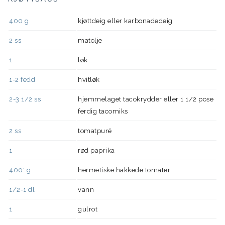
400
g
kjøttdeig eller karbonadedeig
2
ss
matolje
1
løk
1-2
fedd
hvitløk
2-3 1/2
ss
hjemmelaget tacokrydder eller 1 1/2 pose
ferdig tacomiks
2
ss
tomatpuré
1
rød paprika
400'
g
hermetiske hakkede tomater
1/2-1
dl
vann
1
gulrot