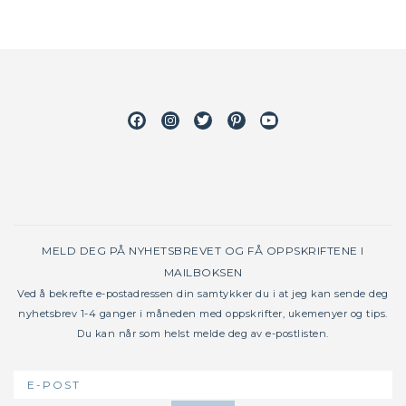
Facebook
Instagram
Twitter
Pinterest
Youtube
MELD DEG PÅ NYHETSBREVET OG FÅ OPPSKRIFTENE I
MAILBOKSEN
Ved å bekrefte e-postadressen din samtykker du i at jeg kan sende deg
nyhetsbrev 1-4 ganger i måneden med oppskrifter, ukemenyer og tips.
Du kan når som helst melde deg av e-postlisten.