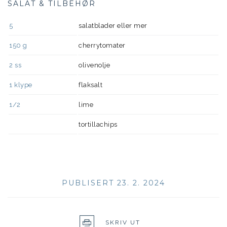
SALAT & TILBEHØR
5
salatblader eller mer
150
g
cherrytomater
2
ss
olivenolje
1
klype
flaksalt
1/2
lime
tortillachips
PUBLISERT 23. 2. 2024
SKRIV UT