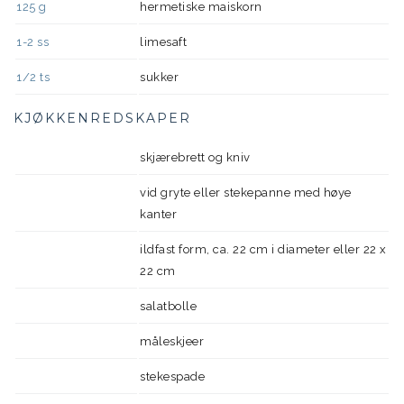
125
g
hermetiske maiskorn
1-2
ss
limesaft
1/2
ts
sukker
KJØKKENREDSKAPER
skjærebrett og kniv
vid gryte eller stekepanne med høye
kanter
ildfast form, ca. 22 cm i diameter eller 22 x
22 cm
salatbolle
måleskjeer
stekespade