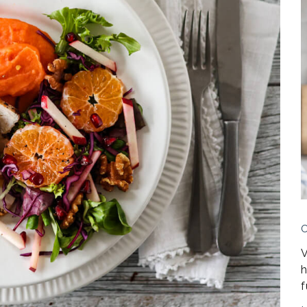
V
h
f