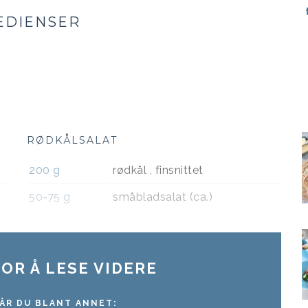
EDIENSER
RØDKÅLSALAT
200
g
rødkål , finsnittet
50-75
g
småbladsalat (ca.)
OR Å LESE VIDERE
ÅR DU BLANT ANNET: