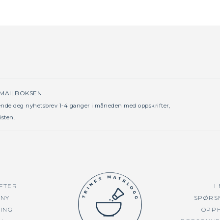
 MAILBOKSEN
sende deg nyhetsbrev 1-4 ganger i måneden med oppskrifter,
isten.
FTER
I
NY
SPØRS
TING
OPP