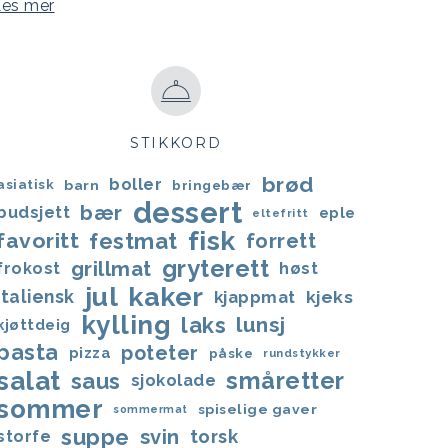
Les mer
STIKKORD
brød
boller
asiatisk
barn
bringebær
dessert
bær
budsjett
eple
eltefritt
fisk
favoritt
festmat
forrett
gryterett
grillmat
frokost
høst
jul
kaker
italiensk
kjappmat
kjeks
kylling
laks
lunsj
kjøttdeig
pasta
poteter
pizza
påske
rundstykker
salat
småretter
saus
sjokolade
sommer
spiselige gaver
sommermat
suppe
svin
torsk
storfe