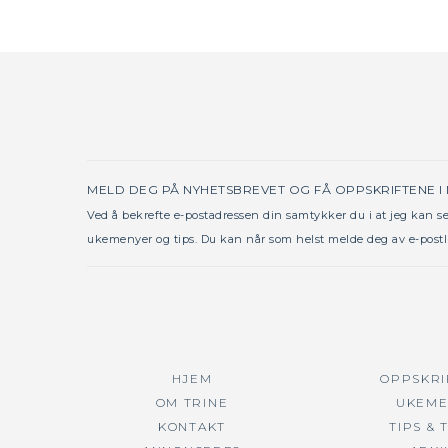
MELD DEG PÅ NYHETSBREVET OG FÅ OPPSKRIFTENE I
Ved å bekrefte e-postadressen din samtykker du i at jeg kan 
ukemenyer og tips. Du kan når som helst melde deg av e-postl
HJEM
OPPSKRI
OM TRINE
UKEME
KONTAKT
TIPS & 