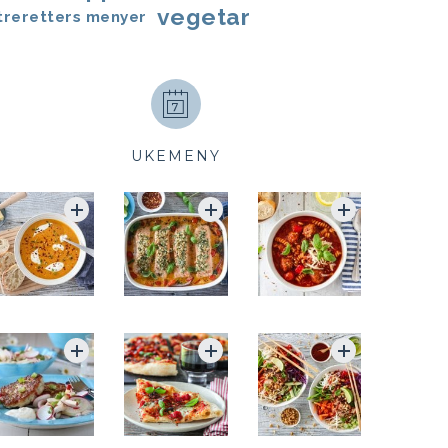
vegetar
treretters menyer
UKEMENY