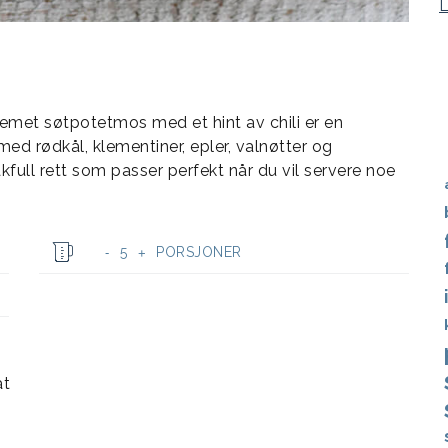
remet søtpotetmos med et hint av chili er en
 rødkål, klementiner, epler, valnøtter og
kfull rett som passer perfekt når du vil servere noe
5
PORSJONER
-
+
at