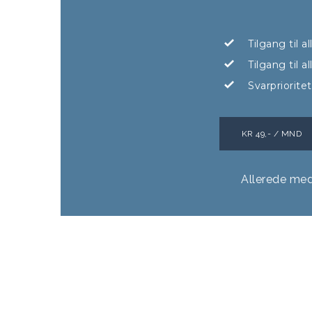
Tilgang til a
Tilgang til 
Svarpriorite
KR 49,- / MND
Allerede me