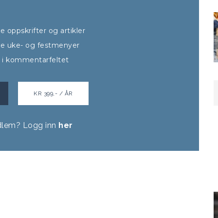
lle oppskrifter og artikler
alle uke- og festmenyer
t i kommentarfeltet
KR 399,- / ÅR
dlem? Logg inn
her