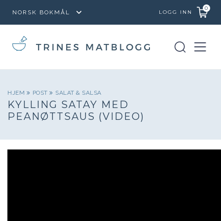
0
LOGG INN
HJEM
POST
SALAT & SALSA
KYLLING SATAY MED
PEANØTTSAUS (VIDEO)