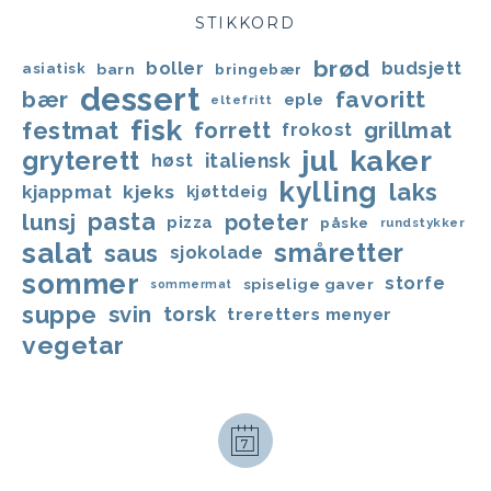
STIKKORD
brød
boller
budsjett
asiatisk
barn
bringebær
dessert
favoritt
bær
eple
eltefritt
fisk
festmat
forrett
grillmat
frokost
jul
kaker
gryterett
italiensk
høst
kylling
laks
kjappmat
kjeks
kjøttdeig
lunsj
pasta
poteter
pizza
påske
rundstykker
salat
småretter
saus
sjokolade
sommer
storfe
spiselige gaver
sommermat
suppe
svin
torsk
treretters menyer
vegetar