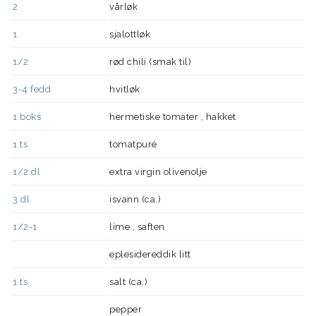
2
vårløk
1
sjalottløk
1/2
rød chili (smak til)
3-4
fedd
hvitløk
1
boks
hermetiske tomater , hakket
1
ts
tomatpuré
1/2
dl
extra virgin olivenolje
3
dl
isvann (ca.)
1/2-1
lime , saften
eplesidereddik litt
1
ts
salt (ca.)
pepper