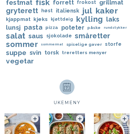
fisk
festmat
forrett
grillmat
frokost
jul
kaker
gryterett
italiensk
høst
kylling
laks
kjappmat
kjeks
kjøttdeig
lunsj
pasta
poteter
pizza
påske
rundstykker
salat
småretter
saus
sjokolade
sommer
storfe
spiselige gaver
sommermat
suppe
svin
torsk
treretters menyer
vegetar
UKEMENY