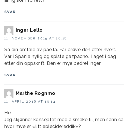
åring som forrett?
SVAR
Inger Lello
11. NOVEMBER 2015 AT 16:18
Så din omtale av paella. Får prøve den etter hvert.
Var i Spania nylig og spiste gazpacho. Laget i dag
etter din oppskrift. Den er mye bedre! Inger
SVAR
Marthe Rognmo
11. APRIL 2016 AT 19:14
Hei.
Jeg skjønner konseptet med å smake til, men sånn ca
hvor mye er «litt eplecidereddik»?