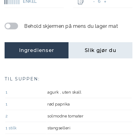
ENKEL
6
-
+
Behold skjermen på mens du lager mat
Ingredienser
Slik gjør du
TIL SUPPEN:
1
agurk , uten skall
1
rød paprika
2
solmodne tomater
1
stilk
stangselleri