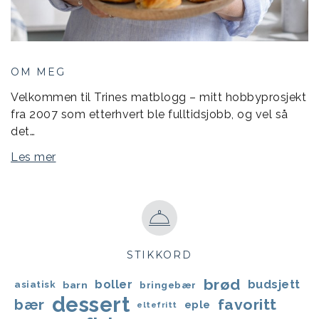
OM MEG
Velkommen til Trines matblogg – mitt hobbyprosjekt
fra 2007 som etterhvert ble fulltidsjobb, og vel så
det…
Les mer
STIKKORD
brød
boller
budsjett
asiatisk
barn
bringebær
dessert
favoritt
bær
eple
eltefritt