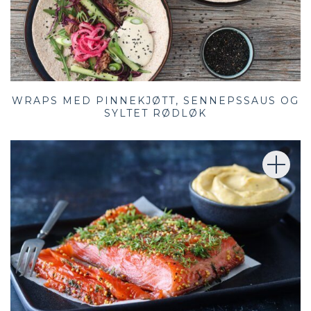
WRAPS MED PINNEKJØTT, SENNEPSSAUS OG
SYLTET RØDLØK