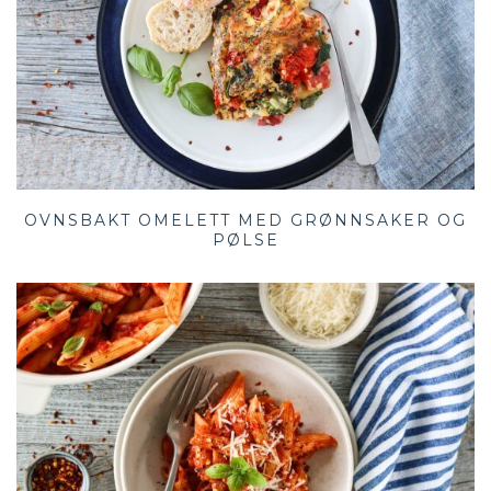
OVNSBAKT OMELETT MED GRØNNSAKER OG
PØLSE