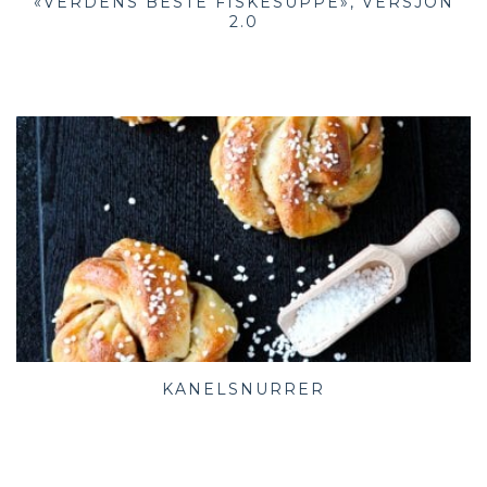
«VERDENS BESTE FISKESUPPE», VERSJON
2.0
KANELSNURRER