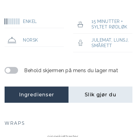
ENKEL
15 MINUTTER +
SYLTET RØDLØK
NORSK
JULEMAT
,
LUNSJ
,
SMÅRETT
Behold skjermen på mens du lager mat
Ingredienser
Slik gjør du
WRAPS
pinnekjøttrester