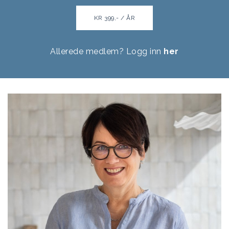
KR 399,- / ÅR
Allerede medlem? Logg inn
her