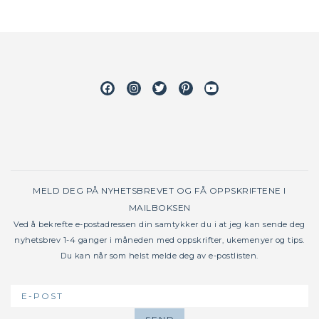
Facebook
Instagram
Twitter
Pinterest
Youtube
MELD DEG PÅ NYHETSBREVET OG FÅ OPPSKRIFTENE I
MAILBOKSEN
Ved å bekrefte e-postadressen din samtykker du i at jeg kan sende deg
nyhetsbrev 1-4 ganger i måneden med oppskrifter, ukemenyer og tips.
Du kan når som helst melde deg av e-postlisten.