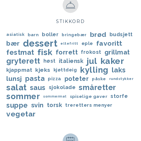
STIKKORD
brød
boller
budsjett
asiatisk
barn
bringebær
dessert
favoritt
bær
eple
eltefritt
fisk
festmat
forrett
grillmat
frokost
jul
kaker
gryterett
italiensk
høst
kylling
laks
kjappmat
kjeks
kjøttdeig
lunsj
pasta
poteter
pizza
påske
rundstykker
salat
småretter
saus
sjokolade
sommer
storfe
spiselige gaver
sommermat
suppe
svin
torsk
treretters menyer
vegetar