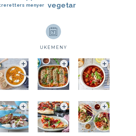
vegetar
treretters menyer
UKEMENY