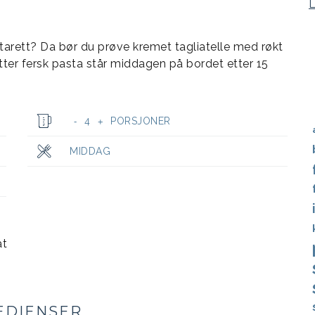
starett? Da bør du prøve kremet tagliatelle med røkt
tter fersk pasta står middagen på bordet etter 15
4
PORSJONER
-
+
MIDDAG
at
EDIENSER