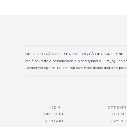
MELD DEG PÅ NYHETSBREVET OG FÅ OPPSKRIFTENE I
Ved å bekrefte e-postadressen din samtykker du i at jeg kan 
ukemenyer og tips. Du kan når som helst melde deg av e-postl
HJEM
OPPSKRI
OM TRINE
UKEME
KONTAKT
TIPS & 