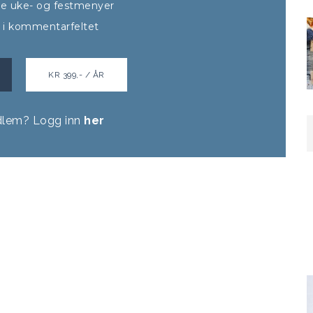
alle uke- og festmenyer
t i kommentarfeltet
KR 399,- / ÅR
dlem? Logg inn
her