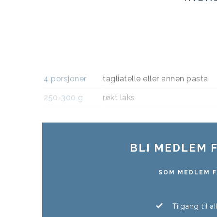
4
porsjoner
tagliatelle eller annen pasta
250-300
g
røkt laks
BLI MEDLEM F
SOM MEDLEM F
Tilgang til a