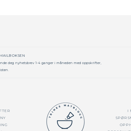
 MAILBOKSEN
sende deg nyhetsbrev 1-4 ganger i måneden med oppskrifter,
isten.
FTER
I
NY
SPØRS
TING
OPP