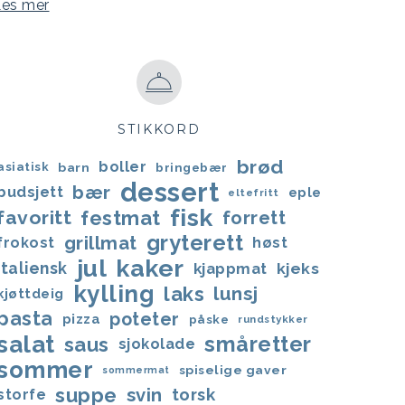
Les mer
STIKKORD
brød
boller
asiatisk
barn
bringebær
dessert
bær
budsjett
eple
eltefritt
fisk
favoritt
festmat
forrett
gryterett
grillmat
frokost
høst
jul
kaker
italiensk
kjappmat
kjeks
kylling
laks
lunsj
kjøttdeig
pasta
poteter
pizza
påske
rundstykker
salat
småretter
saus
sjokolade
sommer
spiselige gaver
sommermat
suppe
svin
torsk
storfe