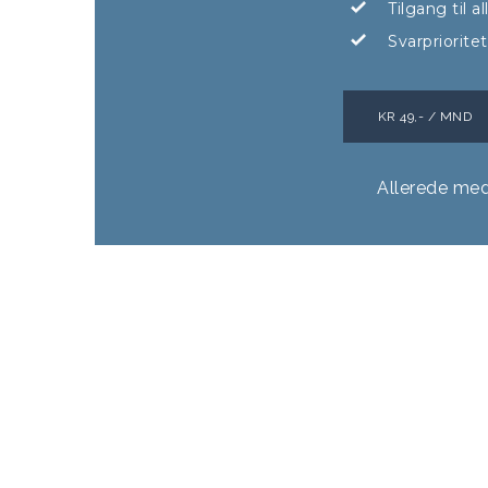
Tilgang til 
Svarpriorite
KR 49,- / MND
Allerede me