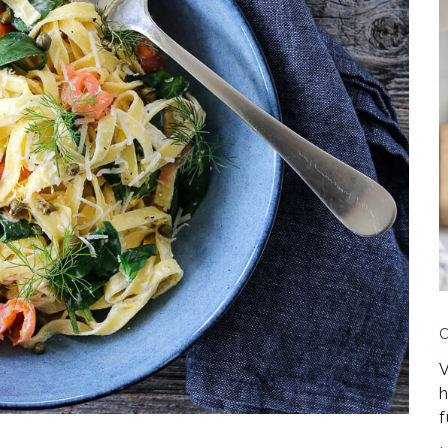
V
h
f