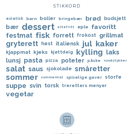
STIKKORD
brød
boller
budsjett
asiatisk
barn
bringebær
dessert
favoritt
bær
eple
eltefritt
fisk
festmat
forrett
grillmat
frokost
jul
kaker
gryterett
italiensk
høst
kylling
laks
kjappmat
kjeks
kjøttdeig
lunsj
pasta
poteter
pizza
påske
rundstykker
salat
småretter
saus
sjokolade
sommer
storfe
spiselige gaver
sommermat
suppe
svin
torsk
treretters menyer
vegetar