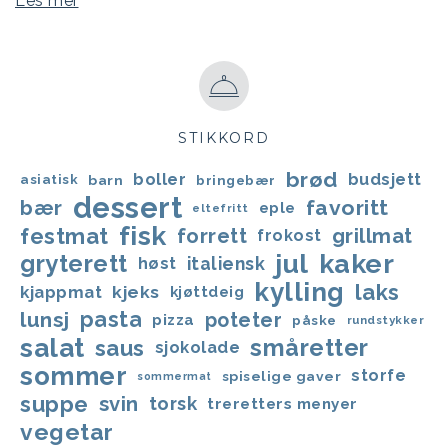
Les mer
STIKKORD
brød
boller
budsjett
asiatisk
barn
bringebær
dessert
favoritt
bær
eple
eltefritt
fisk
festmat
forrett
grillmat
frokost
jul
kaker
gryterett
italiensk
høst
kylling
laks
kjappmat
kjeks
kjøttdeig
lunsj
pasta
poteter
pizza
påske
rundstykker
salat
småretter
saus
sjokolade
sommer
storfe
spiselige gaver
sommermat
suppe
svin
torsk
treretters menyer
vegetar