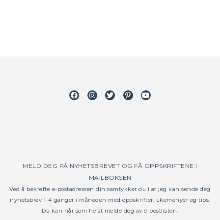
Facebook
Instagram
Twitter
Pinterest
Youtube
MELD DEG PÅ NYHETSBREVET OG FÅ OPPSKRIFTENE I
MAILBOKSEN
Ved å bekrefte e-postadressen din samtykker du i at jeg kan sende deg
nyhetsbrev 1-4 ganger i måneden med oppskrifter, ukemenyer og tips.
Du kan når som helst melde deg av e-postlisten.