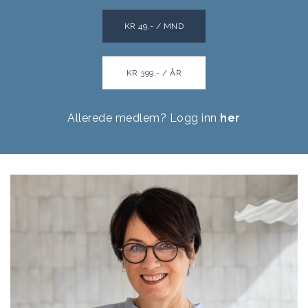
KR 49,- / MND
KR 399,- / ÅR
Allerede medlem? Logg inn
her