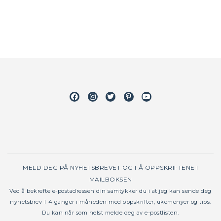
Facebook
Instagram
Twitter
Pinterest
Youtube
MELD DEG PÅ NYHETSBREVET OG FÅ OPPSKRIFTENE I
MAILBOKSEN
Ved å bekrefte e-postadressen din samtykker du i at jeg kan sende deg
nyhetsbrev 1-4 ganger i måneden med oppskrifter, ukemenyer og tips.
Du kan når som helst melde deg av e-postlisten.