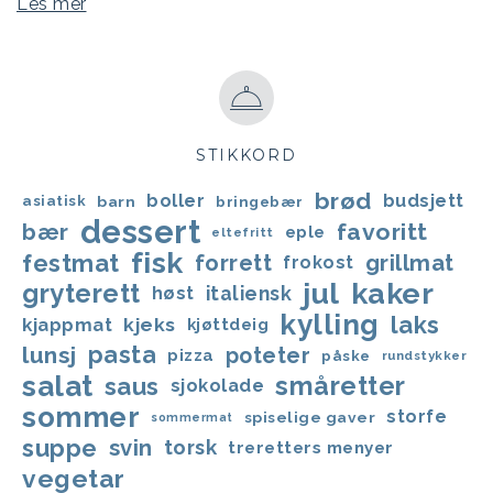
Les mer
STIKKORD
brød
boller
budsjett
asiatisk
barn
bringebær
dessert
favoritt
bær
eple
eltefritt
fisk
festmat
forrett
grillmat
frokost
jul
kaker
gryterett
italiensk
høst
kylling
laks
kjappmat
kjeks
kjøttdeig
lunsj
pasta
poteter
pizza
påske
rundstykker
salat
småretter
saus
sjokolade
sommer
storfe
spiselige gaver
sommermat
suppe
svin
torsk
treretters menyer
vegetar