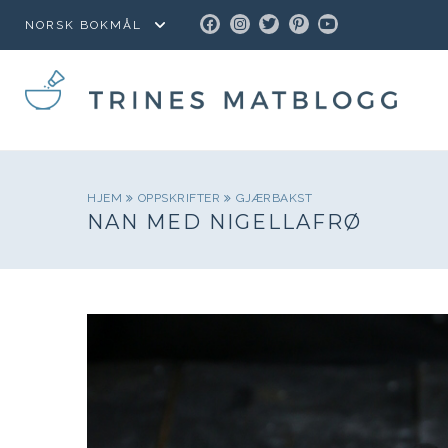
FACEBOOK
INSTAGRAM
TWITTER
PINTEREST
YOUTUBE
HJEM
OPPSKRIFTER
GJÆRBAKST
NAN MED NIGELLAFRØ