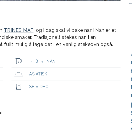
in
TRINES MAT
, og i dag skal vi bake nan! Nan er et
indiske smaker. Tradisjonelt stekes nan i en
fullt mulig å lage det i en vanlig stekeovn også.
8
NAN
-
+
ASIATISK
SE VIDEO
at