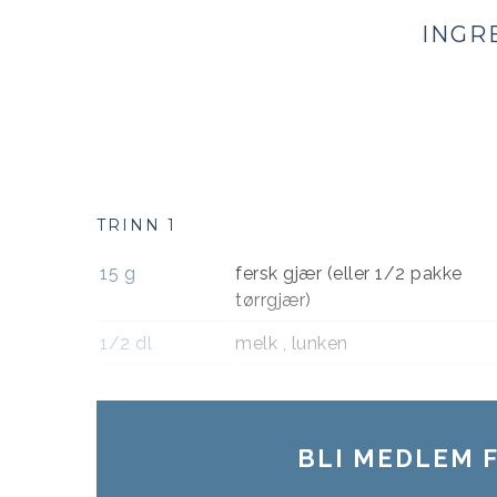
INGR
TRINN 1
15
g
fersk gjær (eller 1/2 pakke
tørrgjær)
1/2
dl
melk , lunken
BLI MEDLEM F