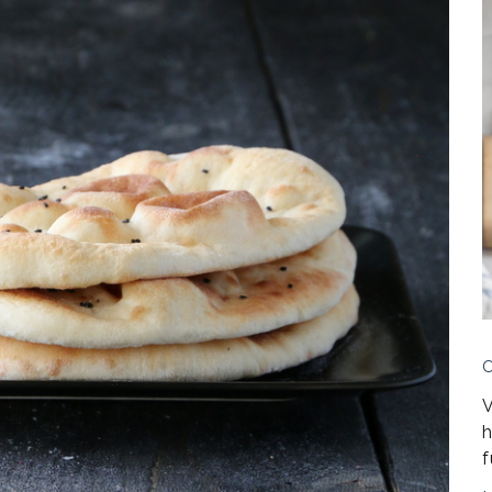
V
h
f