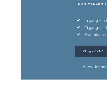
SOM MEDLEM F
Tilgang til a
Tilgang til 
Svarpriorite
KR 49,- / MND
Allerede me