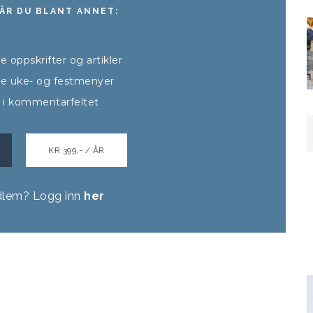
ÅR DU BLANT ANNET:
lle oppskrifter og artikler
alle uke- og festmenyer
t i kommentarfeltet
KR 399,- / ÅR
dlem? Logg inn
her