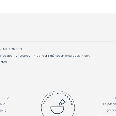
 MAILBOKSEN
sende deg nyhetsbrev 1-4 ganger i måneden med oppskrifter,
isten.
FTER
I
NY
SPØRS
TING
OPP