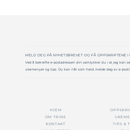
MELD DEG PÅ NYHETSBREVET OG FÅ OPPSKRIFTENE I
Ved å bekrefte e-postadressen din samtykker du i at jeg kan 
ukemenyer og tips. Du kan når som helst melde deg av e-postl
HJEM
OPPSKRI
OM TRINE
UKEME
KONTAKT
TIPS & 