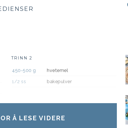
EDIENSER
TRINN 2
450-500
g
hvetemel
1/2
ss
bakepulver
OR Å LESE VIDERE