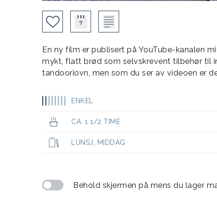
En ny film er publisert på YouTube-kanalen m
mykt, flatt brød som selvskrevent tilbehør til 
tandooriovn, men som du ser av videoen er det 
ENKEL
CA. 1 1/2 TIME
LUNSJ
,
MIDDAG
Behold skjermen på mens du lager m