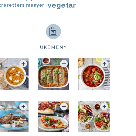
vegetar
treretters menyer
UKEMENY