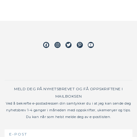
Facebook
Instagram
Twitter
Pinterest
Youtube
MELD DEG PÅ NYHETSBREVET OG FÅ OPPSKRIFTENE I
MAILBOKSEN
Ved å bekrefte e-postadressen din samtykker du i at jeg kan sende deg
nyhetsbrev 1-4 ganger i måneden med oppskrifter, ukemenyer og tips.
Du kan når som helst melde deg av e-postlisten.