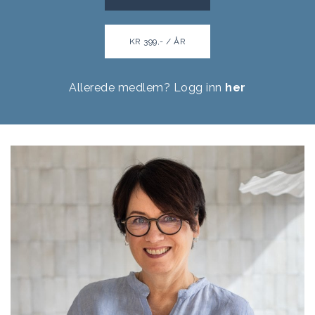
KR 399,- / ÅR
Allerede medlem? Logg inn
her