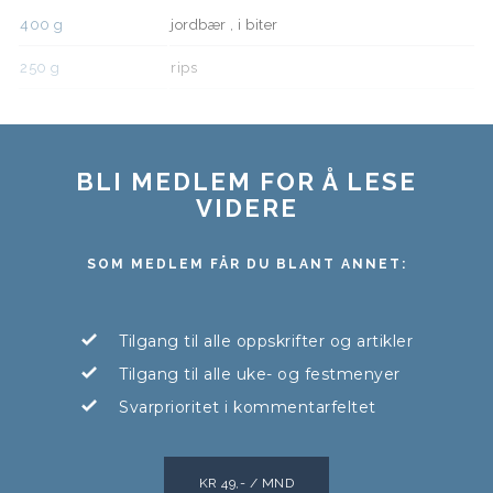
400
g
jordbær , i biter
250
g
rips
BLI MEDLEM FOR Å LESE
VIDERE
SOM MEDLEM FÅR DU BLANT ANNET:
Tilgang til alle oppskrifter og artikler
Tilgang til alle uke- og festmenyer
Svarprioritet i kommentarfeltet
KR 49,- / MND