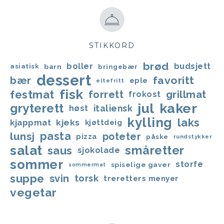
STIKKORD
brød
boller
budsjett
asiatisk
barn
bringebær
dessert
favoritt
bær
eple
eltefritt
fisk
festmat
forrett
grillmat
frokost
jul
kaker
gryterett
italiensk
høst
kylling
laks
kjappmat
kjeks
kjøttdeig
lunsj
pasta
poteter
pizza
påske
rundstykker
salat
småretter
saus
sjokolade
sommer
storfe
spiselige gaver
sommermat
suppe
svin
torsk
treretters menyer
vegetar