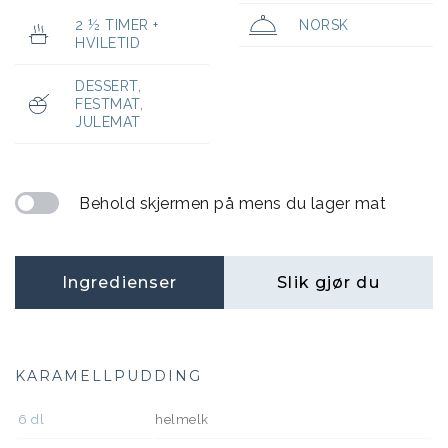
2 ½ TIMER +
NORSK
HVILETID
DESSERT
,
FESTMAT
,
JULEMAT
Behold skjermen på mens du lager mat
Ingredienser
Slik gjør du
KARAMELLPUDDING
6
dl
helmelk