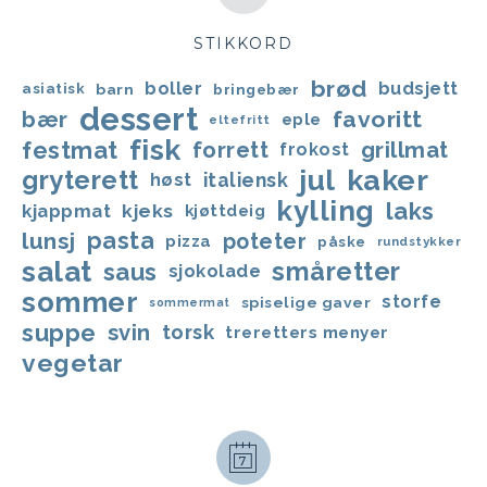
STIKKORD
brød
boller
budsjett
asiatisk
barn
bringebær
dessert
favoritt
bær
eple
eltefritt
fisk
festmat
forrett
grillmat
frokost
jul
kaker
gryterett
italiensk
høst
kylling
laks
kjappmat
kjeks
kjøttdeig
lunsj
pasta
poteter
pizza
påske
rundstykker
salat
småretter
saus
sjokolade
sommer
storfe
spiselige gaver
sommermat
suppe
svin
torsk
treretters menyer
vegetar