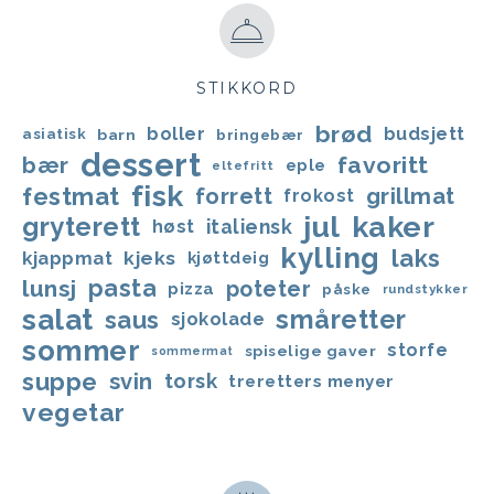
STIKKORD
brød
boller
budsjett
asiatisk
barn
bringebær
dessert
favoritt
bær
eple
eltefritt
fisk
festmat
forrett
grillmat
frokost
jul
kaker
gryterett
italiensk
høst
kylling
laks
kjappmat
kjeks
kjøttdeig
lunsj
pasta
poteter
pizza
påske
rundstykker
salat
småretter
saus
sjokolade
sommer
storfe
spiselige gaver
sommermat
suppe
svin
torsk
treretters menyer
vegetar