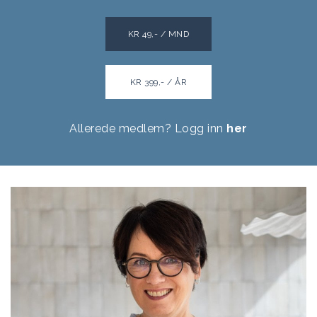
KR 49,- / MND
KR 399,- / ÅR
Allerede medlem? Logg inn
her