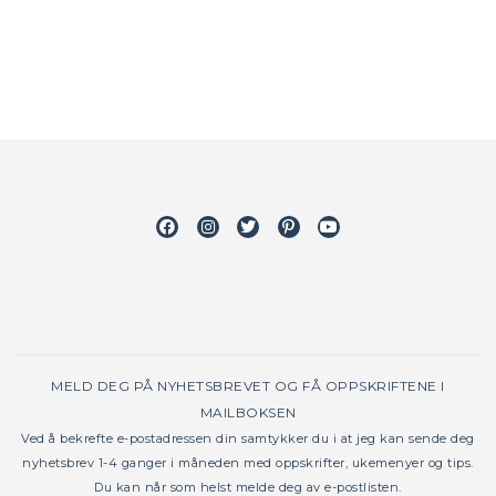
Facebook
Instagram
Twitter
Pinterest
Youtube
MELD DEG PÅ NYHETSBREVET OG FÅ OPPSKRIFTENE I
MAILBOKSEN
Ved å bekrefte e-postadressen din samtykker du i at jeg kan sende deg
nyhetsbrev 1-4 ganger i måneden med oppskrifter, ukemenyer og tips.
Du kan når som helst melde deg av e-postlisten.