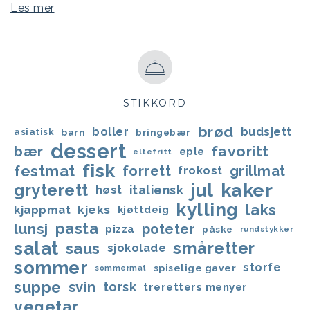
Les mer
STIKKORD
brød
boller
budsjett
asiatisk
barn
bringebær
dessert
favoritt
bær
eple
eltefritt
fisk
festmat
forrett
grillmat
frokost
jul
kaker
gryterett
italiensk
høst
kylling
laks
kjappmat
kjeks
kjøttdeig
lunsj
pasta
poteter
pizza
påske
rundstykker
salat
småretter
saus
sjokolade
sommer
storfe
spiselige gaver
sommermat
suppe
svin
torsk
treretters menyer
vegetar