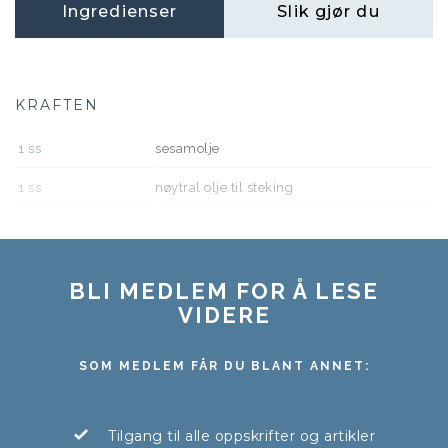
Ingredienser
Slik gjør du
KRAFTEN
1
ss
sesamolje
1
ss
nøytral olje til steking
BLI MEDLEM FOR Å LESE
VIDERE
SOM MEDLEM FÅR DU BLANT ANNET:
Tilgang til alle oppskrifter og artikler