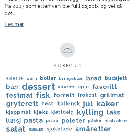
fra 2007 som etterhvert ble fulltidsjobb, og vel så
det…
Les mer
STIKKORD
brød
boller
budsjett
asiatisk
barn
bringebær
dessert
favoritt
bær
eple
eltefritt
fisk
festmat
forrett
grillmat
frokost
jul
kaker
gryterett
italiensk
høst
kylling
laks
kjappmat
kjeks
kjøttdeig
lunsj
pasta
poteter
pizza
påske
rundstykker
salat
småretter
saus
sjokolade