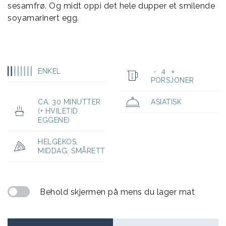
sesamfrø. Og midt oppi det hele dupper et smilende
soyamarinert egg.
ENKEL
4
-
+
PORSJONER
CA. 30 MINUTTER
ASIATISK
(+ HVILETID
EGGENE)
HELGEKOS
,
MIDDAG
,
SMÅRETT
Behold skjermen på mens du lager mat