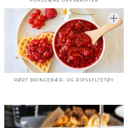
POPULÆRE OPPSKRIFTER
RØRT BRINGEBÆR- OG RIPSSYLTETØY