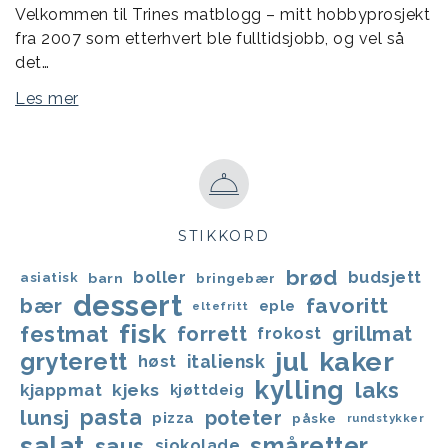
Velkommen til Trines matblogg – mitt hobbyprosjekt
fra 2007 som etterhvert ble fulltidsjobb, og vel så
det…
Les mer
STIKKORD
brød
boller
budsjett
asiatisk
barn
bringebær
dessert
favoritt
bær
eple
eltefritt
fisk
festmat
forrett
grillmat
frokost
jul
kaker
gryterett
italiensk
høst
kylling
laks
kjappmat
kjeks
kjøttdeig
lunsj
pasta
poteter
pizza
påske
rundstykker
salat
småretter
saus
sjokolade