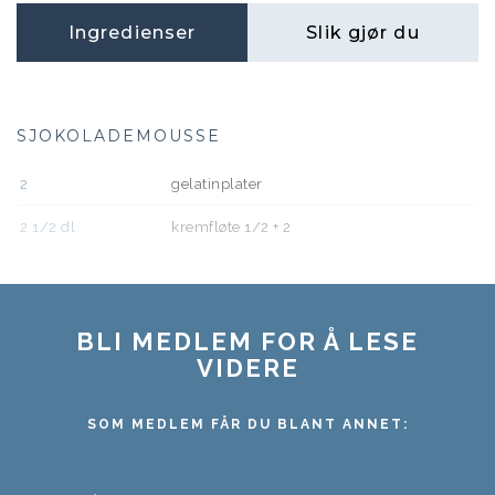
Ingredienser
Slik gjør du
SJOKOLADEMOUSSE
2
gelatinplater
2 1/2
dl
kremfløte 1/2 + 2
BLI MEDLEM FOR Å LESE
VIDERE
SOM MEDLEM FÅR DU BLANT ANNET: