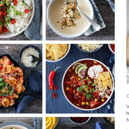
V
h
f