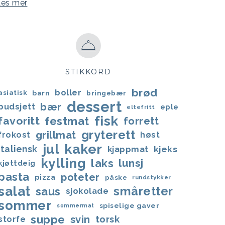
Les mer
STIKKORD
brød
boller
asiatisk
barn
bringebær
dessert
bær
budsjett
eple
eltefritt
fisk
favoritt
festmat
forrett
gryterett
grillmat
frokost
høst
jul
kaker
italiensk
kjappmat
kjeks
kylling
laks
lunsj
kjøttdeig
pasta
poteter
pizza
påske
rundstykker
salat
småretter
saus
sjokolade
sommer
spiselige gaver
sommermat
suppe
svin
torsk
storfe