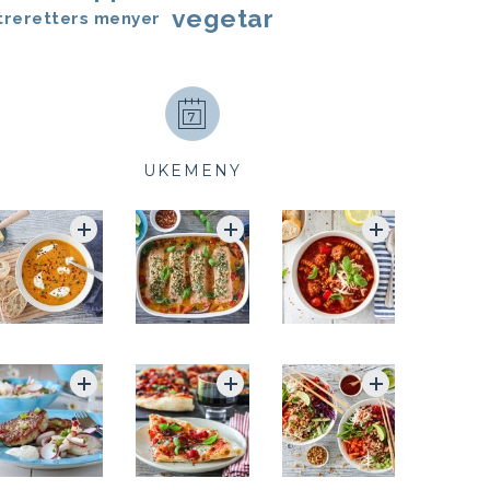
vegetar
treretters menyer
UKEMENY