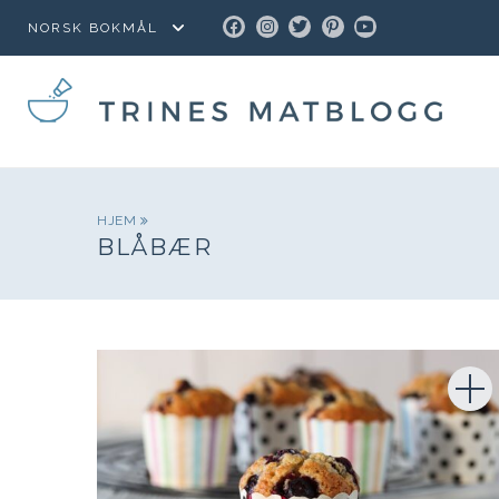
FACEBOOK
INSTAGRAM
TWITTER
PINTEREST
YOUTUBE
HJEM
BLÅBÆR