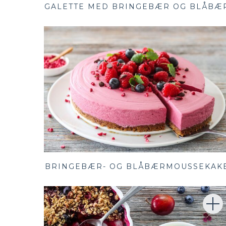
GALETTE MED BRINGEBÆR OG BLÅBÆ
BRINGEBÆR- OG BLÅBÆRMOUSSEKAK