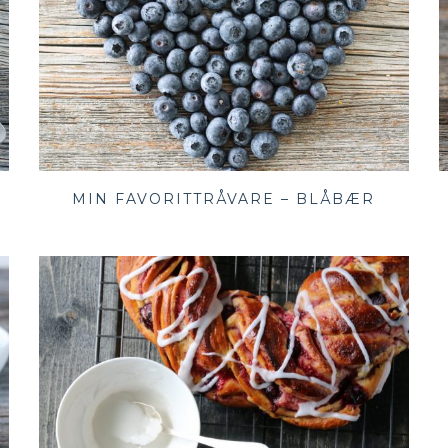
MIN FAVORITTRÅVARE – BLÅBÆR