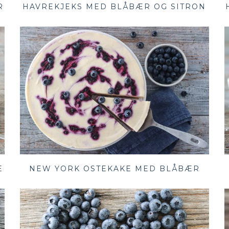
R
HAVREKJEKS MED BLÅBÆR OG SITRON
E
NEW YORK OSTEKAKE MED BLÅBÆR