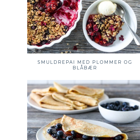
SMULDREPAI MED PLOMMER OG
BLÅBÆR