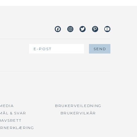
Facebook
Instagram
Twitter
Pinterest
Youtube
 MEDIA
BRUKERVEILEDNING
MÅL & SVAR
BRUKERVILKÅR
HAVSRETT
ERNERKLÆRING