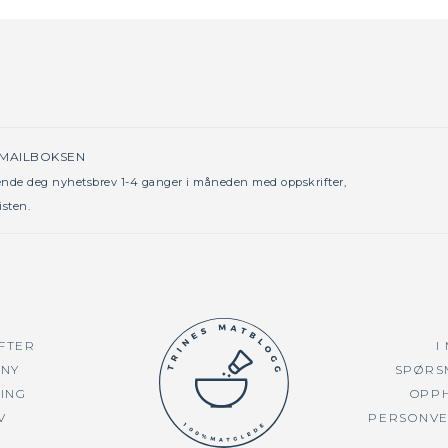
 MAILBOKSEN
sende deg nyhetsbrev 1-4 ganger i måneden med oppskrifter,
isten.
FTER
I
NY
SPØRS
TING
OPP
V
PERSONV