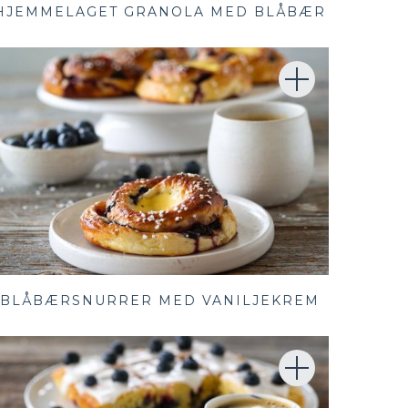
HJEMMELAGET GRANOLA MED BLÅBÆR
BLÅBÆRSNURRER MED VANILJEKREM