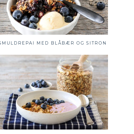
SMULDREPAI MED BLÅBÆR OG SITRON