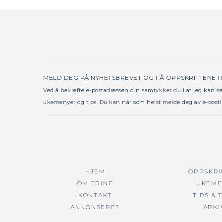
MELD DEG PÅ NYHETSBREVET OG FÅ OPPSKRIFTENE I
Ved å bekrefte e-postadressen din samtykker du i at jeg kan 
ukemenyer og tips. Du kan når som helst melde deg av e-postl
HJEM
OPPSKRI
OM TRINE
UKEME
KONTAKT
TIPS & 
ANNONSERE?
ARKI