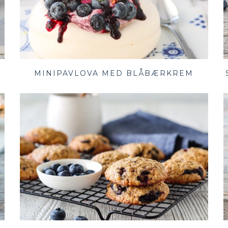
MINIPAVLOVA MED BLÅBÆRKREM