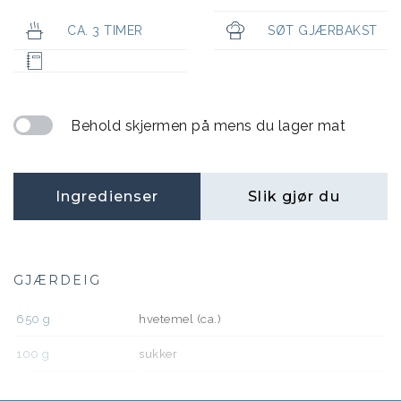
CA. 3 TIMER
SØT GJÆRBAKST
Behold skjermen på mens du lager mat
Ingredienser
Slik gjør du
GJÆRDEIG
650
g
hvetemel (ca.)
100
g
sukker