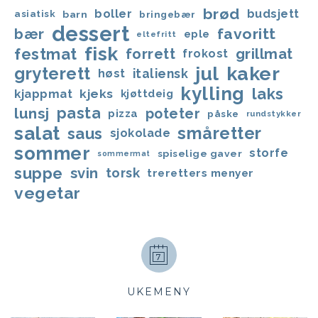
brød
boller
budsjett
asiatisk
barn
bringebær
dessert
favoritt
bær
eple
eltefritt
fisk
festmat
forrett
grillmat
frokost
jul
kaker
gryterett
italiensk
høst
kylling
laks
kjappmat
kjeks
kjøttdeig
lunsj
pasta
poteter
pizza
påske
rundstykker
salat
småretter
saus
sjokolade
sommer
storfe
spiselige gaver
sommermat
suppe
svin
torsk
treretters menyer
vegetar
UKEMENY