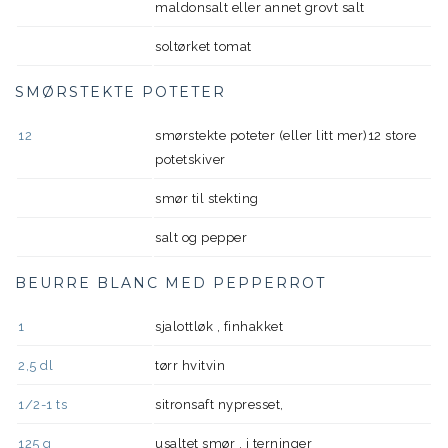
maldonsalt eller annet grovt salt
soltørket tomat
SMØRSTEKTE POTETER
12
smørstekte poteter (eller litt mer)12 store
potetskiver
smør til stekting
salt og pepper
BEURRE BLANC MED PEPPERROT
1
sjalottløk , finhakket
2,5
dl
tørr hvitvin
1/2-1
ts
sitronsaft nypresset,
125
g
usaltet smør , i terninger