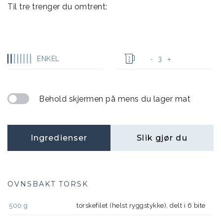
Til tre trenger du omtrent:
ENKEL
3
-
+
Behold skjermen på mens du lager mat
Ingredienser
Slik gjør du
OVNSBAKT TORSK
500
g
torskefilet (helst ryggstykke), delt i 6 bite