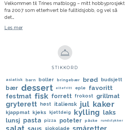
Velkommen til Trines matblogg – mitt hobbyprosjekt
fra 2007 som etterhvert ble fulltidsjobb, og vel så
det…
Les mer
STIKKORD
brød
boller
budsjett
asiatisk
barn
bringebær
dessert
favoritt
bær
eple
eltefritt
fisk
festmat
forrett
grillmat
frokost
jul
kaker
gryterett
italiensk
høst
kylling
laks
kjappmat
kjeks
kjøttdeig
lunsj
pasta
poteter
pizza
påske
rundstykker
salat
småretter
saus
sjokolade