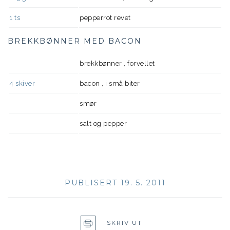
1
ts
pepperrot revet
BREKKBØNNER MED BACON
brekkbønner , forvellet
4
skiver
bacon , i små biter
smør
salt og pepper
PUBLISERT 19. 5. 2011
SKRIV UT