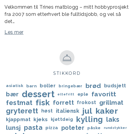
Velkommen til Trines matblogg – mitt hobbyprosjekt
fra 2007 som etterhvert ble fulltidsjobb, og vel så
det…
Les mer
STIKKORD
brød
boller
budsjett
asiatisk
barn
bringebær
dessert
favoritt
bær
eple
eltefritt
fisk
festmat
forrett
grillmat
frokost
jul
kaker
gryterett
italiensk
høst
kylling
laks
kjappmat
kjeks
kjøttdeig
lunsj
pasta
poteter
pizza
påske
rundstykker