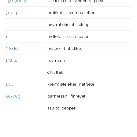
250-300
g
salsiccia eller annen rå pølse
300
g
brokkoli , i små buketter
nøytral olje til steking
1
rødløk , i smale båter
3
fedd
hvitløk , finhakket
1/2
ts
rosmarin
chiliflak
2
dl
kremfløte eller matfløte
50-75
g
parmesan , finrevet
salt og pepper