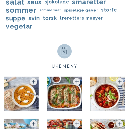
salat
småretter
saus
sjokolade
sommer
storfe
spiselige gaver
sommermat
suppe
svin
torsk
treretters menyer
vegetar
UKEMENY