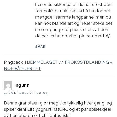
hei er du sikker på at du har stekt den
tørr nok? er nok ikke lurt å ha dobbel
mengde i samme langpanne. men du
kan nok blande alt og heller steke det
i to omganger. og husk ellers at den
da har en holdbarhet på ca 1 mnd. 🙂
SVAR
Pingback:
HJEMMELAGET // FROKOSTBLANDING «
NOE PÅ HJERTET
Ingunn
4. JULI 2012 AT 22:04
Denne granolaen gjør meg like lykkelig hver gang jeg
spiser den! Litt yoghurt naturell og et par spiseskjeer
av herligheten er helt fantastisk!