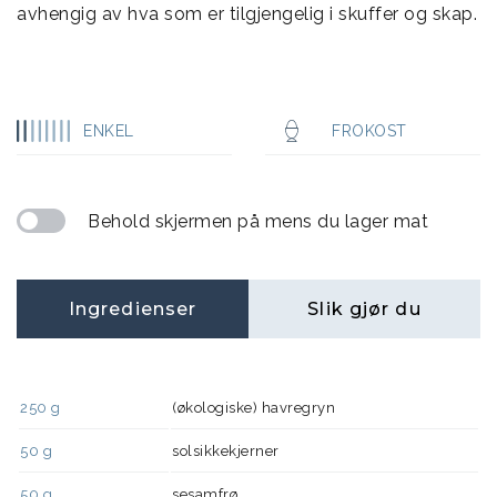
avhengig av hva som er tilgjengelig i skuffer og skap.
ENKEL
FROKOST
Behold skjermen på mens du lager mat
Ingredienser
Slik gjør du
250
g
(økologiske) havregryn
50
g
solsikkekjerner
50
g
sesamfrø