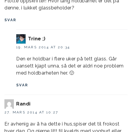
Flotte oppskrifter! Hvor lang holdbarhet er det på
denne, i lukket glassbeholder?
SVAR
Trine ;)
19. MARS 2014 AT 20:34
Den er holdbar i flere uker på tett glass. Går
uansett kjapt unna, så det er aldri noe problem
med holdbarheten her. 🙂
SVAR
Randi
27. MARS 2014 AT 10:27
Er avhenig av å ha dette i hus,spiser det til frokost
hver dag. Og gjerne litt til kvelds med yoghurt eller