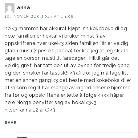
anna
10. NOVEMBER 2013 AT 13:08
hei<3 mamma har akkurat kjøpt inn kokeboka di og
hele familien er hekta! vi bruker minst 3 av
oppskriftene hver uke!<3 siden familien ¨år er veldig
glad i musli (spesielt pappa) tenkte jeg at jeg skulle
lage en porson musli til farsdagen. Hittil går det
veldig greit, har tatt den ut av ovnen for tredje gang
og den smaker fantastisk!!!<3<3 tror jeg må lage litt
mer en annen gang!<3 det beste med kokeboka di er
at vi som regel har mange av ingrediensene hjemme
fra før og oppskriftene er lette å følge!<3<3 håper
hele Norge benytter seg av boka!<3<3
hilsen anna 12 år<3<3
SVAR