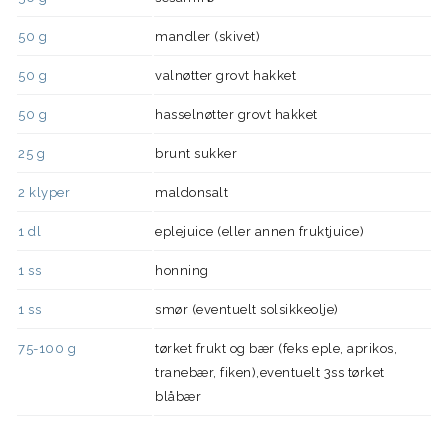
50
g
mandler (skivet)
50
g
valnøtter grovt hakket
50
g
hasselnøtter grovt hakket
25
g
brunt sukker
2
klyper
maldonsalt
1
dl
eplejuice (eller annen fruktjuice)
1
ss
honning
1
ss
smør (eventuelt solsikkeolje)
75-100
g
tørket frukt og bær (feks eple, aprikos,
tranebær, fiken),eventuelt 3ss tørket
blåbær