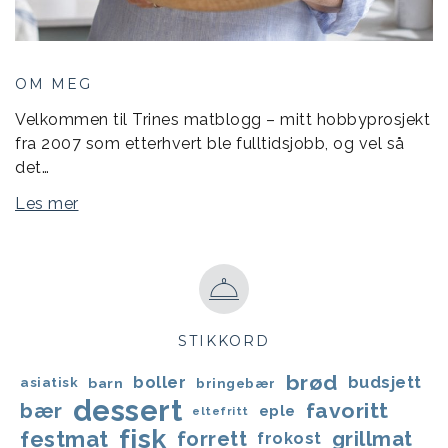
OM MEG
Velkommen til Trines matblogg – mitt hobbyprosjekt
fra 2007 som etterhvert ble fulltidsjobb, og vel så
det…
Les mer
STIKKORD
brød
boller
budsjett
asiatisk
barn
bringebær
dessert
favoritt
bær
eple
eltefritt
fisk
festmat
forrett
grillmat
frokost