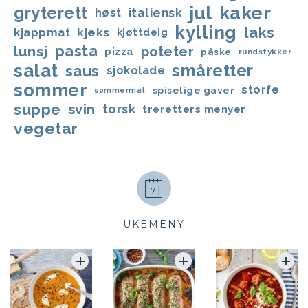
jul
kaker
gryterett
italiensk
høst
kylling
laks
kjappmat
kjeks
kjøttdeig
lunsj
pasta
poteter
pizza
påske
rundstykker
salat
småretter
saus
sjokolade
sommer
storfe
spiselige gaver
sommermat
suppe
svin
torsk
treretters menyer
vegetar
UKEMENY