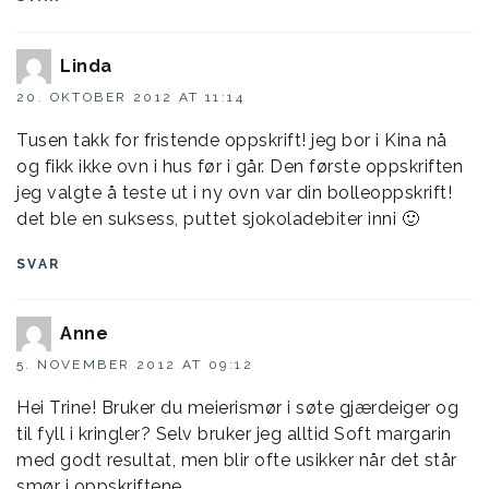
Linda
20. OKTOBER 2012 AT 11:14
Tusen takk for fristende oppskrift! jeg bor i Kina nå
og fikk ikke ovn i hus før i går. Den første oppskriften
jeg valgte å teste ut i ny ovn var din bolleoppskrift!
det ble en suksess, puttet sjokoladebiter inni 🙂
SVAR
Anne
5. NOVEMBER 2012 AT 09:12
Hei Trine! Bruker du meierismør i søte gjærdeiger og
til fyll i kringler? Selv bruker jeg alltid Soft margarin
med godt resultat, men blir ofte usikker når det står
smør i oppskriftene.