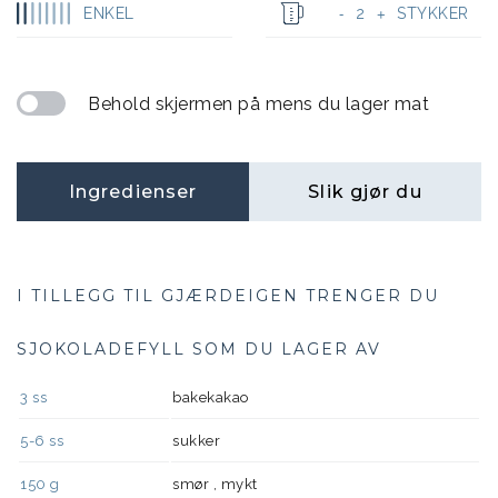
ENKEL
2
STYKKER
-
+
Behold skjermen på mens du lager mat
Ingredienser
Slik gjør du
I TILLEGG TIL GJÆRDEIGEN TRENGER DU
SJOKOLADEFYLL SOM DU LAGER AV
3
ss
bakekakao
5-6
ss
sukker
150
g
smør , mykt