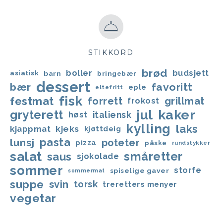
STIKKORD
brød
boller
budsjett
asiatisk
barn
bringebær
dessert
favoritt
bær
eple
eltefritt
fisk
festmat
forrett
grillmat
frokost
jul
kaker
gryterett
italiensk
høst
kylling
laks
kjappmat
kjeks
kjøttdeig
lunsj
pasta
poteter
pizza
påske
rundstykker
salat
småretter
saus
sjokolade
sommer
storfe
spiselige gaver
sommermat
suppe
svin
torsk
treretters menyer
vegetar