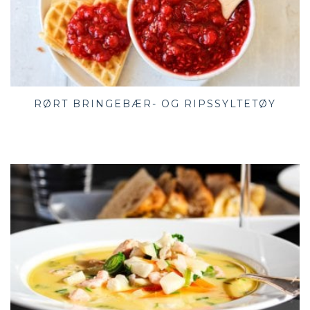
RØRT BRINGEBÆR- OG RIPSSYLTETØY