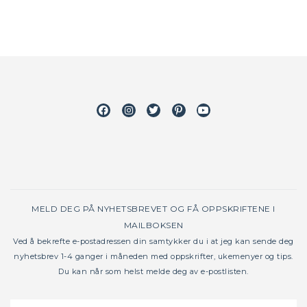
Facebook
Instagram
Twitter
Pinterest
Youtube
MELD DEG PÅ NYHETSBREVET OG FÅ OPPSKRIFTENE I
MAILBOKSEN
Ved å bekrefte e-postadressen din samtykker du i at jeg kan sende deg
nyhetsbrev 1-4 ganger i måneden med oppskrifter, ukemenyer og tips.
Du kan når som helst melde deg av e-postlisten.