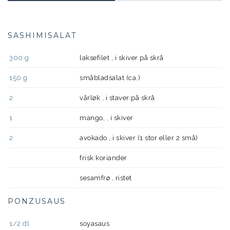
SASHIMISALAT
300
g
laksefilet , i skiver på skrå
150
g
småbladsalat (ca.)
2
vårløk , i staver på skrå
1
mango, , i skiver
2
avokado , i skiver (1 stor eller 2 små)
frisk koriander
sesamfrø , ristet
PONZUSAUS
1/2
dl
soyasaus