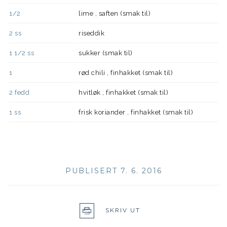
1/2
lime , saften (smak til)
2
ss
riseddik
1 1/2
ss
sukker (smak til)
1
rød chili , finhakket (smak til)
2
fedd
hvitløk , finhakket (smak til)
1
ss
frisk koriander , finhakket (smak til)
PUBLISERT 7. 6. 2016
SKRIV UT