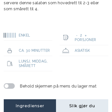
servere denne salaten som hovedrett til 2-3 eller
som smårett til 4.
ENKEL
2
-
+
PORSJONER
CA. 30 MINUTTER
ASIATISK
LUNSJ
,
MIDDAG
,
SMÅRETT
Behold skjermen på mens du lager mat
Ingredienser
Slik gjør du