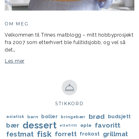
OM MEG
Velkommen til Trines matblogg – mitt hobbyprosjekt
fra 2007 som etterhvert ble fulltidsjobb, og vel så
det…
Les mer
STIKKORD
brød
boller
budsjett
asiatisk
barn
bringebær
dessert
favoritt
bær
eple
eltefritt
fisk
festmat
forrett
grillmat
frokost