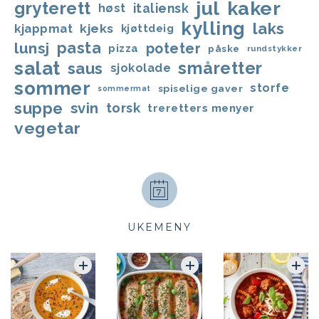
jul
kaker
gryterett
italiensk
høst
kylling
laks
kjappmat
kjeks
kjøttdeig
lunsj
pasta
poteter
pizza
påske
rundstykker
salat
småretter
saus
sjokolade
sommer
storfe
spiselige gaver
sommermat
suppe
svin
torsk
treretters menyer
vegetar
UKEMENY