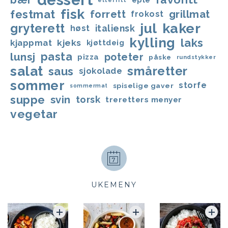
fisk
festmat
forrett
grillmat
frokost
jul
kaker
gryterett
italiensk
høst
kylling
laks
kjappmat
kjeks
kjøttdeig
lunsj
pasta
poteter
pizza
påske
rundstykker
salat
småretter
saus
sjokolade
sommer
storfe
spiselige gaver
sommermat
suppe
svin
torsk
treretters menyer
vegetar
UKEMENY