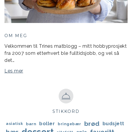
OM MEG
Velkommen til Trines matblogg – mitt hobbyprosjekt
fra 2007 som etterhvert ble fulltidsjobb, og vel så
det…
Les mer
STIKKORD
brød
boller
budsjett
asiatisk
barn
bringebær
dessert
favoritt
bær
eple
eltefritt