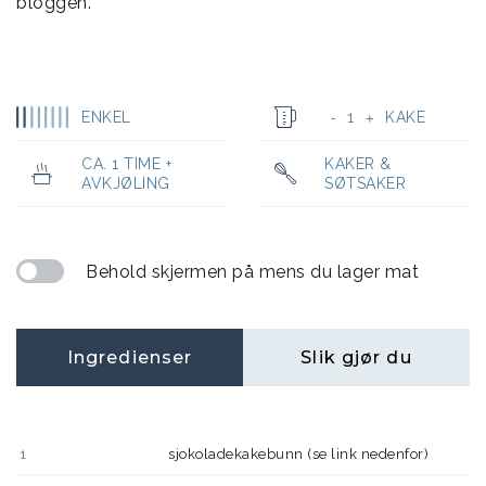
bloggen.
ENKEL
1
KAKE
-
+
CA. 1 TIME +
KAKER &
AVKJØLING
SØTSAKER
Behold skjermen på mens du lager mat
Ingredienser
Slik gjør du
1
sjokoladekakebunn (se link nedenfor)