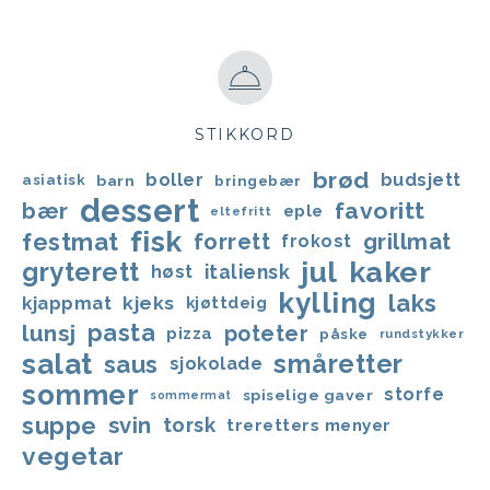
STIKKORD
brød
boller
budsjett
asiatisk
barn
bringebær
dessert
favoritt
bær
eple
eltefritt
fisk
festmat
forrett
grillmat
frokost
jul
kaker
gryterett
italiensk
høst
kylling
laks
kjappmat
kjeks
kjøttdeig
lunsj
pasta
poteter
pizza
påske
rundstykker
salat
småretter
saus
sjokolade
sommer
storfe
spiselige gaver
sommermat
suppe
svin
torsk
treretters menyer
vegetar