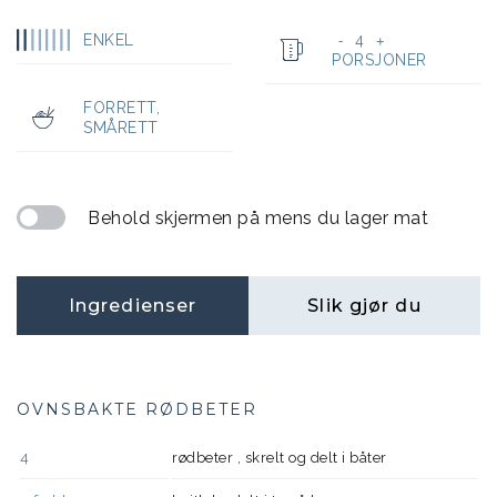
ENKEL
4
-
+
PORSJONER
FORRETT
,
SMÅRETT
Behold skjermen på mens du lager mat
Ingredienser
Slik gjør du
OVNSBAKTE RØDBETER
4
rødbeter , skrelt og delt i båter