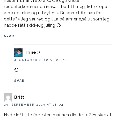
høsten. Et år vi sto å kokte og skrelte
rødbeter,kommer en innsatt bort til meg, løfter opp
armene mine og utbryter: » Du anmeldte han for
dette?» Jeg var rød og lilla på armene,så ut som jeg
hadde fått skikkelig juling 🙂
SVAR
Trine ;)
4. OKTOBER 2012 AT 22:52
🙂
SVAR
Britt
29. SEPTEMBER 2013 AT 18:04
Nydelig! Likte forresten mannen din dette? Husker at