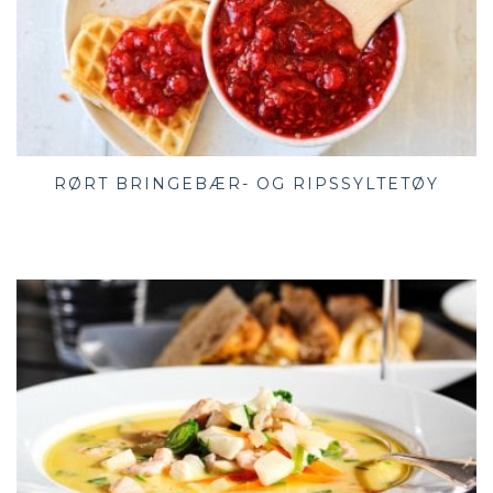
RØRT BRINGEBÆR- OG RIPSSYLTETØY