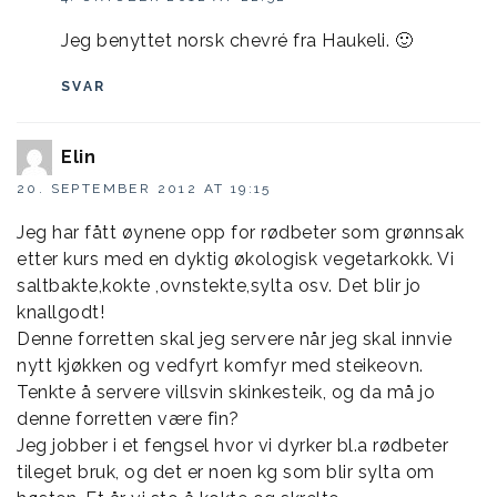
Jeg benyttet norsk chevré fra Haukeli. 🙂
SVAR
Elin
20. SEPTEMBER 2012 AT 19:15
Jeg har fått øynene opp for rødbeter som grønnsak
etter kurs med en dyktig økologisk vegetarkokk. Vi
saltbakte,kokte ,ovnstekte,sylta osv. Det blir jo
knallgodt!
Denne forretten skal jeg servere når jeg skal innvie
nytt kjøkken og vedfyrt komfyr med steikeovn.
Tenkte å servere villsvin skinkesteik, og da må jo
denne forretten være fin?
Jeg jobber i et fengsel hvor vi dyrker bl.a rødbeter
tileget bruk, og det er noen kg som blir sylta om