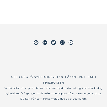
Facebook
Instagram
Twitter
Pinterest
Youtube
MELD DEG PÅ NYHETSBREVET OG FÅ OPPSKRIFTENE I
MAILBOKSEN
Ved å bekrefte e-postadressen din samtykker du i at jeg kan sende deg
nyhetsbrev 1-4 ganger i måneden med oppskrifter, ukemenyer og tips.
Du kan når som helst melde deg av e-postlisten.