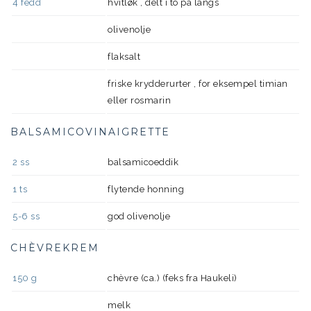
4
fedd
hvitløk , delt i to på langs
olivenolje
flaksalt
friske krydderurter , for eksempel timian
eller rosmarin
BALSAMICOVINAIGRETTE
2
ss
balsamicoeddik
1
ts
flytende honning
5-6
ss
god olivenolje
CHÈVREKREM
150
g
chèvre (ca.) (feks fra Haukeli)
melk