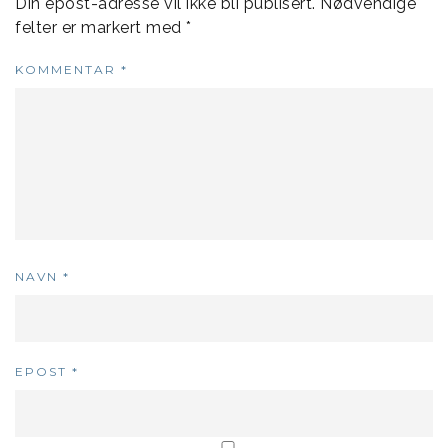
Din epost-adresse vil ikke bli publisert.
Nødvendige
felter er markert med
*
KOMMENTAR
*
NAVN
*
EPOST
*