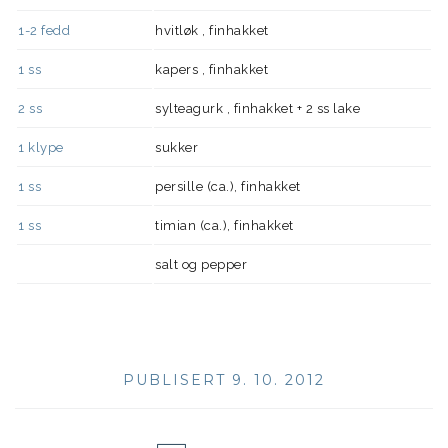
1-2
fedd
hvitløk , finhakket
1
ss
kapers , finhakket
2
ss
sylteagurk , finhakket + 2 ss lake
1
klype
sukker
1
ss
persille (ca.), finhakket
1
ss
timian (ca.), finhakket
salt og pepper
PUBLISERT 9. 10. 2012