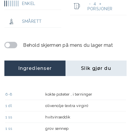
ENKEL
4
-
+
PORSJONER
SMÅRETT
Behold skjermen på mens du lager mat
Ingredienser
Slik gjør du
6-8
kokte poteter , i terninger
1
dl
olivenolje (extra virgin)
1
ss
hvitvinseddik
1
ss
grov sennep