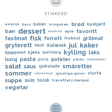
STIKKORD
brød
boller
budsjett
asiatisk
barn
bringebær
dessert
favoritt
bær
eple
eltefritt
fisk
festmat
forrett
grillmat
frokost
jul
kaker
gryterett
italiensk
høst
kylling
laks
kjappmat
kjeks
kjøttdeig
lunsj
pasta
poteter
pizza
påske
rundstykker
salat
småretter
saus
sjokolade
sommer
storfe
spiselige gaver
sommermat
suppe
svin
torsk
treretters menyer
vegetar