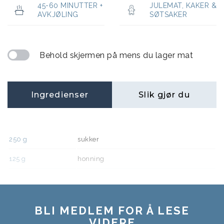
45-60 MINUTTER +
JULEMAT
,
KAKER &
AVKJØLING
SØTSAKER
Behold skjermen på mens du lager mat
Ingredienser
Slik gjør du
250
g
sukker
125
g
honning
BLI MEDLEM FOR Å LESE
VIDERE