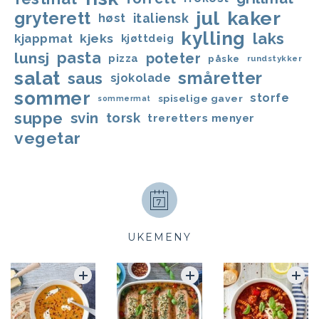
jul
kaker
gryterett
italiensk
høst
kylling
laks
kjappmat
kjeks
kjøttdeig
lunsj
pasta
poteter
pizza
påske
rundstykker
salat
småretter
saus
sjokolade
sommer
storfe
spiselige gaver
sommermat
suppe
svin
torsk
treretters menyer
vegetar
UKEMENY