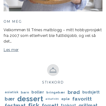
OM MEG
Velkommen til Trines matblogg – mitt hobbyprosjekt
fra 2007 som etterhvert ble fulltidsjobb, og vel så
det…
Les mer
STIKKORD
brød
boller
budsjett
asiatisk
barn
bringebær
dessert
favoritt
bær
eple
eltefritt
fisk
festmat
forrett
grillmat
frokost