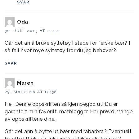
SVAR
Oda
30. JUNI 2015 AT 11:12
Går det an å bruke syltetøy i stede for ferske bær? I
så fall hvor mye syltetøy tror du jeg behøver?
SVAR
Maren
29. MAI 2016 AT 12:38
Hei. Denne oppskriften så kjempegod ut! Du er
garantert min favoritt-matblogger. Har prøvd mange
av oppskriftene dine.
Går det ann å bytte ut bær med rabarbra? Eventuelt
tilsette litt ekstra sukker så det ikke blir for surt?