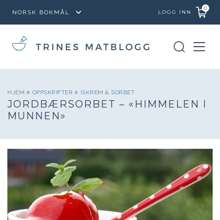
0
LOGG INN
HJEM
OPPSKRIFTER
ISKREM & SORBET
JORDBÆRSORBET – «HIMMELEN I
MUNNEN»