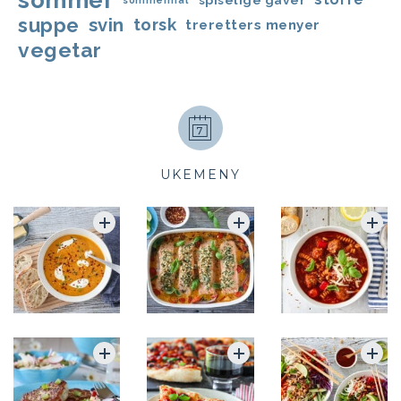
sommer
spiselige gaver
sommermat
suppe
svin
torsk
treretters menyer
vegetar
UKEMENY