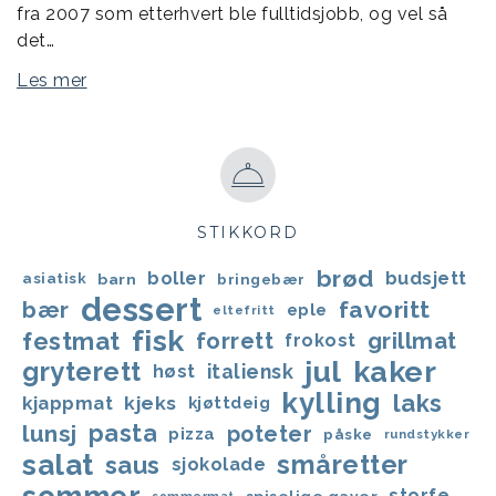
fra 2007 som etterhvert ble fulltidsjobb, og vel så
det…
Les mer
STIKKORD
brød
boller
budsjett
asiatisk
barn
bringebær
dessert
favoritt
bær
eple
eltefritt
fisk
festmat
forrett
grillmat
frokost
jul
kaker
gryterett
italiensk
høst
kylling
laks
kjappmat
kjeks
kjøttdeig
lunsj
pasta
poteter
pizza
påske
rundstykker
salat
småretter
saus
sjokolade
storfe