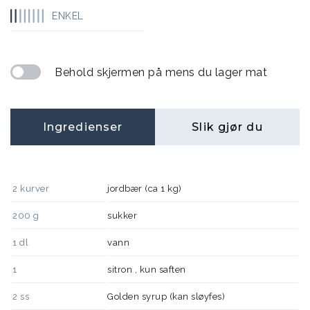
ENKEL
Behold skjermen på mens du lager mat
Ingredienser
Slik gjør du
2
kurver
jordbær (ca 1 kg)
200
g
sukker
1
dl
vann
1
sitron , kun saften
2
ss
Golden syrup (kan sløyfes)