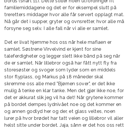
bords (snart 11). Dette stiller noen utfordringer ift
familiemiddagene og det er for eksempel slutt på
treretters middager hvor alle får servert opplagt mat.
Nå går det i supper, gryter og ovnsretter, hvor alle må
forsyne seg selv. I alle fall når vi alle er samlet.
Det er livat hjemme hos oss når hele mafiaen er
samlet. Søstrene Virvelvind er kjent for sine
taleferdigheter og legger slett ikke bånd på seg når
de er samlet. Når lillebror også har fått nytt fly fra
storesøster og svoger som lyder som en middels
stor flyplass, og Markus på 18 måneder skal
skremme oss alle med "Bjørnen sover", er det ikke
mulig å tenke en klar tanke. Men det gjør ikke noe, for
det er akkurat slik jeg vil ha det! Når grytene kommer
på bordet dempes lydnivået noe og det kommer en
og annen godlyd her og der, et glass veltes, noen
lurer på hvor brødet har tatt veien og lillebror vil aller
helst sitte under bordet. Jaja, sånn er det hos oss rett