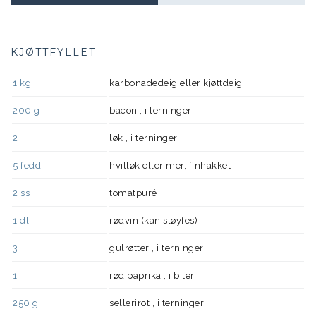
KJØTTFYLLET
1
kg
karbonadedeig eller kjøttdeig
200
g
bacon , i terninger
2
løk , i terninger
5
fedd
hvitløk eller mer, finhakket
2
ss
tomatpuré
1
dl
rødvin (kan sløyfes)
3
gulrøtter , i terninger
1
rød paprika , i biter
250
g
sellerirot , i terninger