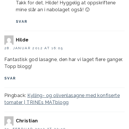
Takk for det, Hilde! Hyggelig at oppskriftene
mine slår an i nabolaget også! 🙂
SVAR
Hilde
28. JANUAR 2012 AT 16:05
Fantastisk god lasagne, den har vi laget flere ganger.
Topp blogg!
SVAR
Pingback:
Kylling- og olivenlasagne med konfiserte
tomater | TRINEs MATblogg
Christian
25. FEBRUAR 2012 AT 22:59