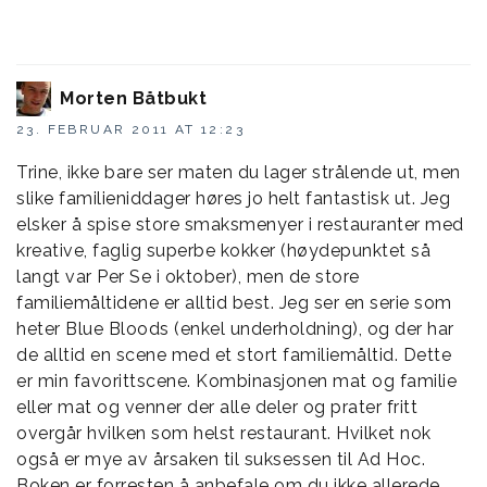
Morten Båtbukt
23. FEBRUAR 2011 AT 12:23
Trine, ikke bare ser maten du lager strålende ut, men
slike familieniddager høres jo helt fantastisk ut. Jeg
elsker å spise store smaksmenyer i restauranter med
kreative, faglig superbe kokker (høydepunktet så
langt var Per Se i oktober), men de store
familiemåltidene er alltid best. Jeg ser en serie som
heter Blue Bloods (enkel underholdning), og der har
de alltid en scene med et stort familiemåltid. Dette
er min favorittscene. Kombinasjonen mat og familie
eller mat og venner der alle deler og prater fritt
overgår hvilken som helst restaurant. Hvilket nok
også er mye av årsaken til suksessen til Ad Hoc.
Boken er forresten å anbefale om du ikke allerede