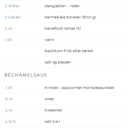
2
stilker
stangselleri , i biter
2
bokser
hermetiske tomater (800 g)
2
ss
kalvefond (smak til)
1
dl
vann
basilikum frisk eller tørket
salt og pepper
BÈCHAMELSAUS
7
dl
H-melk , oppvarmet mot kokepunktet
6
ss
smør
4
ss
hvetemel
1/4
ts
salt (ca.)