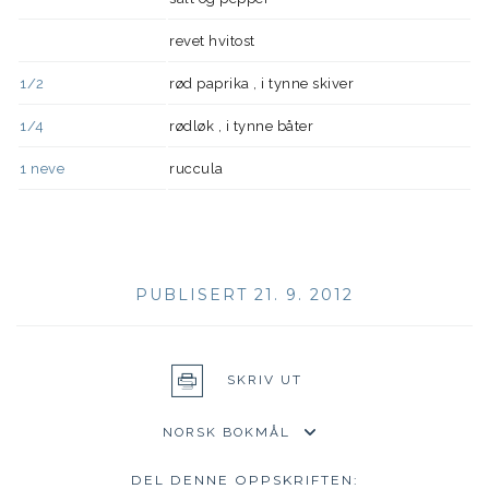
revet hvitost
1/2
rød paprika , i tynne skiver
1/4
rødløk , i tynne båter
1
neve
ruccula
PUBLISERT 21. 9. 2012
SKRIV UT
DEL DENNE OPPSKRIFTEN: