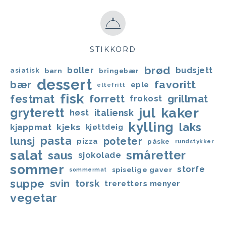
STIKKORD
brød
boller
budsjett
asiatisk
barn
bringebær
dessert
favoritt
bær
eple
eltefritt
fisk
festmat
forrett
grillmat
frokost
jul
kaker
gryterett
italiensk
høst
kylling
laks
kjappmat
kjeks
kjøttdeig
lunsj
pasta
poteter
pizza
påske
rundstykker
salat
småretter
saus
sjokolade
sommer
storfe
spiselige gaver
sommermat
suppe
svin
torsk
treretters menyer
vegetar