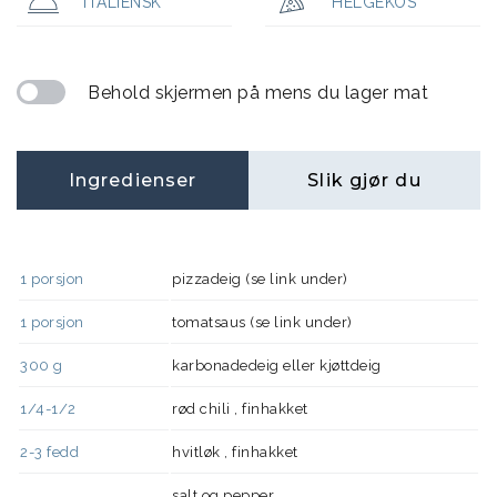
ITALIENSK
HELGEKOS
Behold skjermen på mens du lager mat
Ingredienser
Slik gjør du
1
porsjon
pizzadeig (se link under)
1
porsjon
tomatsaus (se link under)
300
g
karbonadedeig eller kjøttdeig
1/4-1/2
rød chili , finhakket
2-3
fedd
hvitløk , finhakket
salt og pepper