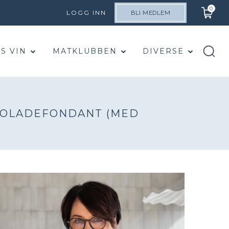
0
LOGG INN
BLI MEDLEM
S VIN
MATKLUBBEN
DIVERSE
OKOLADEFONDANT (MED