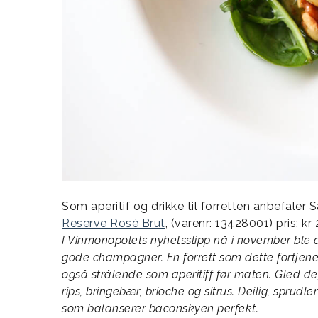
Som aperitif og drikke til forretten anbefale
Reserve Rosé Brut
, (varenr: 13428001) pris: kr 
I Vinmonopolets nyhetsslipp nå i november ble d
gode champagner. En forrett som dette fortjen
også strålende som aperitiff før maten. Gled 
rips, bringebær, brioche og sitrus. Deilig, sprud
som balanserer baconskyen perfekt.