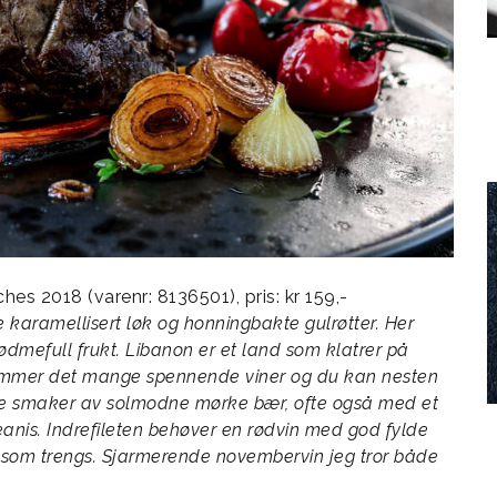
hes 2018 (varenr: 8136501), pris: kr 159,-
 karamellisert løk og honningbakte gulrøtter. Her
ødmefull frukt. Libanon er et land som klatrer på
a kommer det mange spennende viner og du kan nesten
 de smaker av solmodne mørke bær, ofte også med et
eanis. Indrefileten behøver en rødvin med god fylde
t som trengs. Sjarmerende novembervin jeg tror både