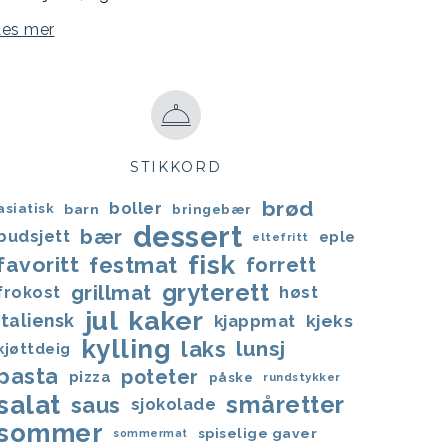
Les mer
STIKKORD
brød
boller
asiatisk
barn
bringebær
dessert
bær
budsjett
eple
eltefritt
fisk
favoritt
festmat
forrett
gryterett
grillmat
frokost
høst
jul
kaker
italiensk
kjappmat
kjeks
kylling
laks
lunsj
kjøttdeig
pasta
poteter
pizza
påske
rundstykker
salat
småretter
saus
sjokolade
sommer
spiselige gaver
sommermat