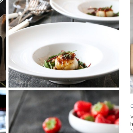
V
h
f