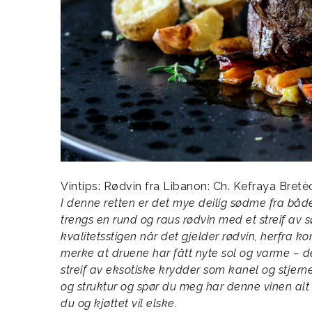
Vintips: Rødvin fra Libanon: Ch. Kefraya Bretèc
I denne retten er det mye deilig sødme fra både
trengs en rund og raus rødvin med et streif av s
kvalitetsstigen når det gjelder rødvin, herfr
merke at druene har fått nyte sol og varme –
streif av eksotiske krydder som kanel og stjern
og struktur og spør du meg har denne vinen al
du og kjøttet vil elske.