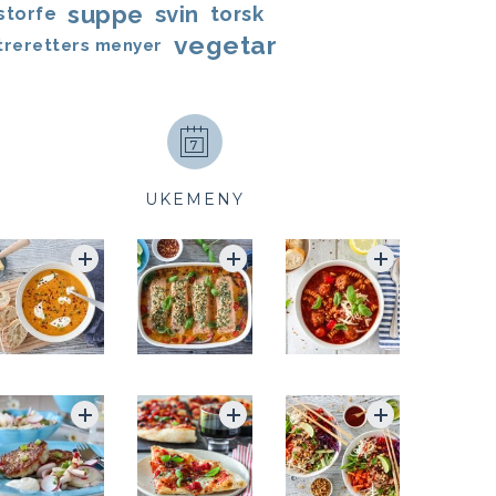
suppe
svin
torsk
storfe
vegetar
treretters menyer
UKEMENY