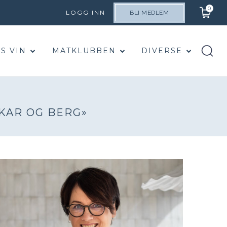
0
LOGG INN
BLI MEDLEM
S VIN
MATKLUBBEN
DIVERSE
KAR OG BERG»