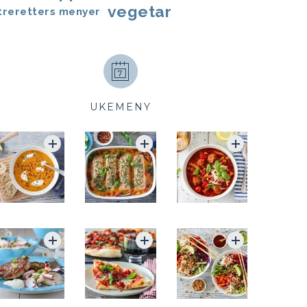
vegetar
treretters menyer
UKEMENY