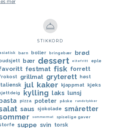
Les mer
STIKKORD
brød
boller
asiatisk
barn
bringebær
dessert
bær
budsjett
eple
eltefritt
fisk
favoritt
festmat
forrett
gryterett
grillmat
frokost
høst
jul
kaker
italiensk
kjappmat
kjeks
kylling
laks
lunsj
kjøttdeig
pasta
poteter
pizza
påske
rundstykker
salat
småretter
saus
sjokolade
sommer
spiselige gaver
sommermat
suppe
svin
torsk
storfe