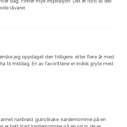
ver dag. Finner mye inspirasjon. Det er flott at det
de råvarer.
ønske jeg oppdaget den tidligere, etter flere år med
ha til middag. En av favorittene er indisk gryte med
nt annet nanbrød, gulrotkake, kardemomme på en
en er helt klart kardemomme på en snurr, de er