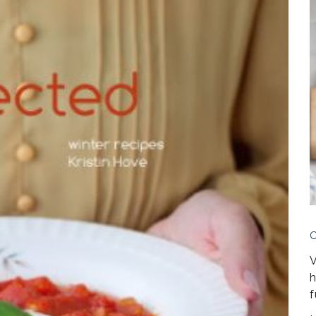
V
h
f