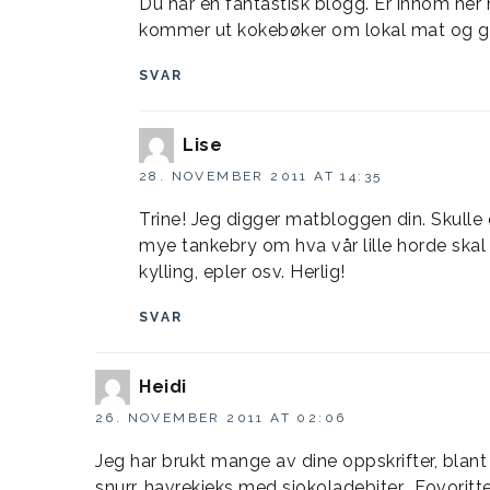
Du har en fantastisk blogg. Er innom her h
kommer ut kokebøker om lokal mat og go
SVAR
Lise
28. NOVEMBER 2011 AT 14:35
Trine! Jeg digger matbloggen din. Skulle 
mye tankebry om hva vår lille horde skal 
kylling, epler osv. Herlig!
SVAR
Heidi
26. NOVEMBER 2011 AT 02:06
Jeg har brukt mange av dine oppskrifter, bla
snurr, havrekjeks med sjokoladebiter… Fovoritt