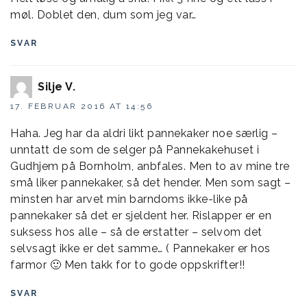
møl. Doblet den, dum som jeg var…
SVAR
Silje V.
17. FEBRUAR 2016 AT 14:56
Haha. Jeg har da aldri likt pannekaker noe særlig –
unntatt de som de selger på Pannekakehuset i
Gudhjem på Bornholm, anbfales. Men to av mine tre
små liker pannekaker, så det hender. Men som sagt –
minsten har arvet min barndoms ikke-like på
pannekaker så det er sjeldent her. Rislapper er en
suksess hos alle – så de erstatter – selvom det
selvsagt ikke er det samme… ( Pannekaker er hos
farmor 🙂 Men takk for to gode oppskrifter!!
SVAR