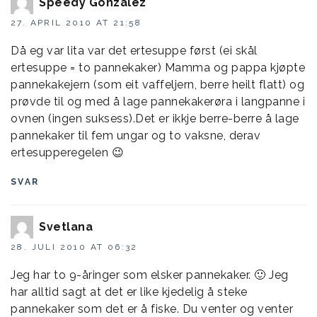
Speedy Gonzalez
27. APRIL 2010 AT 21:58
Då eg var lita var det ertesuppe først (ei skål
ertesuppe = to pannekaker) Mamma og pappa kjøpte
pannekakejern (som eit vaffeljern, berre heilt flatt) og
prøvde til og med å lage pannekakerøra i langpanne i
ovnen (ingen suksess).Det er ikkje berre-berre å lage
pannekaker til fem ungar og to vaksne, derav
ertesupperegelen 😉
SVAR
Svetlana
28. JULI 2010 AT 06:32
Jeg har to 9-åringer som elsker pannekaker. 🙂 Jeg
har alltid sagt at det er like kjedelig å steke
pannekaker som det er å fiske. Du venter og venter