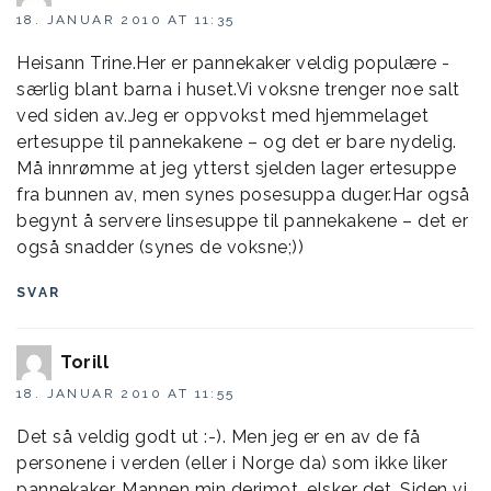
18. JANUAR 2010 AT 11:35
Heisann Trine.Her er pannekaker veldig populære -
særlig blant barna i huset.Vi voksne trenger noe salt
ved siden av.Jeg er oppvokst med hjemmelaget
ertesuppe til pannekakene – og det er bare nydelig.
Må innrømme at jeg ytterst sjelden lager ertesuppe
fra bunnen av, men synes posesuppa duger.Har også
begynt å servere linsesuppe til pannekakene – det er
også snadder (synes de voksne;))
SVAR
Torill
18. JANUAR 2010 AT 11:55
Det så veldig godt ut :-). Men jeg er en av de få
personene i verden (eller i Norge da) som ikke liker
pannekaker. Mannen min derimot, elsker det. Siden vi