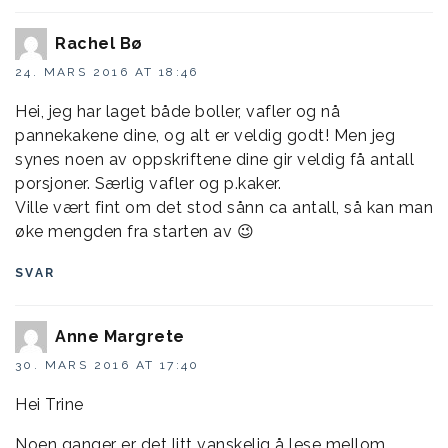
Rachel Bø
24. MARS 2016 AT 18:46
Hei, jeg har laget både boller, vafler og nå
pannekakene dine, og alt er veldig godt! Men jeg
synes noen av oppskriftene dine gir veldig få antall
porsjoner. Særlig vafler og p.kaker.
Ville vært fint om det stod sånn ca antall, så kan man
øke mengden fra starten av 😉
SVAR
Anne Margrete
30. MARS 2016 AT 17:40
Hei Trine
Noen ganger er det litt vanskelig å lese mellom