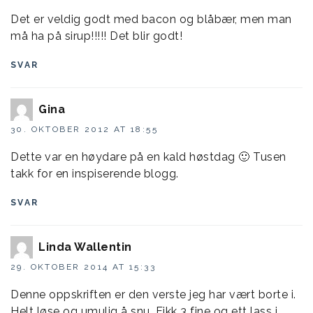
Det er veldig godt med bacon og blåbær, men man
må ha på sirup!!!!! Det blir godt!
SVAR
Gina
30. OKTOBER 2012 AT 18:55
Dette var en høydare på en kald høstdag 🙂 Tusen
takk for en inspiserende blogg.
SVAR
Linda Wallentin
29. OKTOBER 2014 AT 15:33
Denne oppskriften er den verste jeg har vært borte i.
Helt løse og umulig å snu. Fikk 3 fine og ett lass i