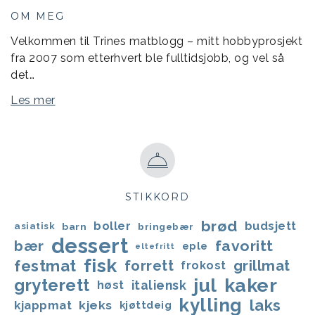
OM MEG
Velkommen til Trines matblogg – mitt hobbyprosjekt
fra 2007 som etterhvert ble fulltidsjobb, og vel så
det…
Les mer
STIKKORD
brød
boller
budsjett
asiatisk
barn
bringebær
dessert
favoritt
bær
eple
eltefritt
fisk
festmat
forrett
grillmat
frokost
jul
kaker
gryterett
italiensk
høst
kylling
laks
kjappmat
kjeks
kjøttdeig