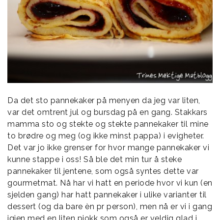
Da det sto pannekaker på menyen da jeg var liten,
var det omtrent jul og bursdag på en gang. Stakkars
mamma sto og stekte og stekte pannekaker til mine
to brødre og meg (og ikke minst pappa) i evigheter.
Det var jo ikke grenser for hvor mange pannekaker vi
kunne stappe i oss! Så ble det min tur å steke
pannekaker til jentene, som også syntes dette var
gourmetmat. Nå har vi hatt en periode hvor vi kun (en
sjelden gang) har hatt pannekaker i ulike varianter til
dessert (og da bare èn pr person), men nå er vi i gang
igjen med en liten pjokk som også er veldig glad i