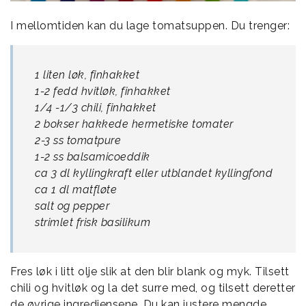
I mellomtiden kan du lage tomatsuppen. Du trenger:
1 liten løk, finhakket
1-2 fedd hvitløk, finhakket
1/4 -1/3 chili, finhakket
2 bokser hakkede hermetiske tomater
2-3 ss tomatpure
1-2 ss balsamicoeddik
ca 3 dl kyllingkraft eller utblandet kyllingfond
ca 1 dl matfløte
salt og pepper
strimlet frisk basilikum
Fres løk i litt olje slik at den blir blank og myk. Tilsett
chili og hvitløk og la det surre med, og tilsett deretter
de øvrige ingrediensene. Du kan justere mengde