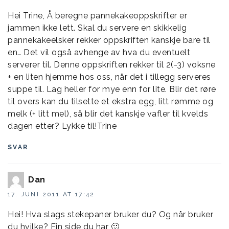
Hei Trine, Å beregne pannekakeoppskrifter er
jammen ikke lett. Skal du servere en skikkelig
pannekakeelsker rekker oppskriften kanskje bare til
en… Det vil også avhenge av hva du eventuelt
serverer til. Denne oppskriften rekker til 2(-3) voksne
+ en liten hjemme hos oss, når det i tillegg serveres
suppe til. Lag heller for mye enn for lite. Blir det røre
til overs kan du tilsette et ekstra egg, litt rømme og
melk (+ litt mel), så blir det kanskje vafler til kvelds
dagen etter? Lykke til!Trine
SVAR
Dan
17. JUNI 2011 AT 17:42
Hei! Hva slags stekepaner bruker du? Og når bruker
du hvilke? Fin side du har 🙂