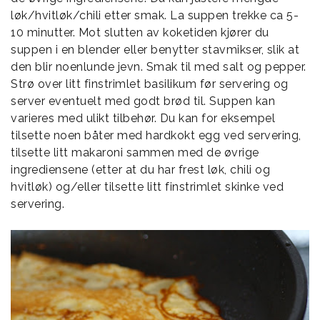
løk/hvitløk/chili etter smak. La suppen trekke ca 5-
10 minutter. Mot slutten av koketiden kjører du
suppen i en blender eller benytter stavmikser, slik at
den blir noenlunde jevn. Smak til med salt og pepper.
Strø over litt finstrimlet basilikum før servering og
server eventuelt med godt brød til. Suppen kan
varieres med ulikt tilbehør. Du kan for eksempel
tilsette noen båter med hardkokt egg ved servering,
tilsette litt makaroni sammen med de øvrige
ingrediensene (etter at du har frest løk, chili og
hvitløk) og/eller tilsette litt finstrimlet skinke ved
servering.