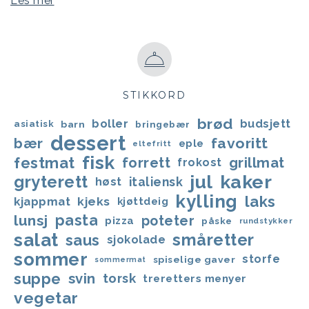
Les mer
STIKKORD
brød
boller
budsjett
asiatisk
barn
bringebær
dessert
favoritt
bær
eple
eltefritt
fisk
festmat
forrett
grillmat
frokost
jul
kaker
gryterett
italiensk
høst
kylling
laks
kjappmat
kjeks
kjøttdeig
lunsj
pasta
poteter
pizza
påske
rundstykker
salat
småretter
saus
sjokolade
sommer
storfe
spiselige gaver
sommermat
suppe
svin
torsk
treretters menyer
vegetar