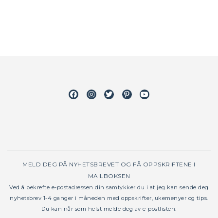
Facebook
Instagram
Twitter
Pinterest
Youtube
MELD DEG PÅ NYHETSBREVET OG FÅ OPPSKRIFTENE I
MAILBOKSEN
Ved å bekrefte e-postadressen din samtykker du i at jeg kan sende deg
nyhetsbrev 1-4 ganger i måneden med oppskrifter, ukemenyer og tips.
Du kan når som helst melde deg av e-postlisten.