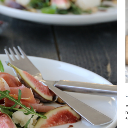
V
h
f