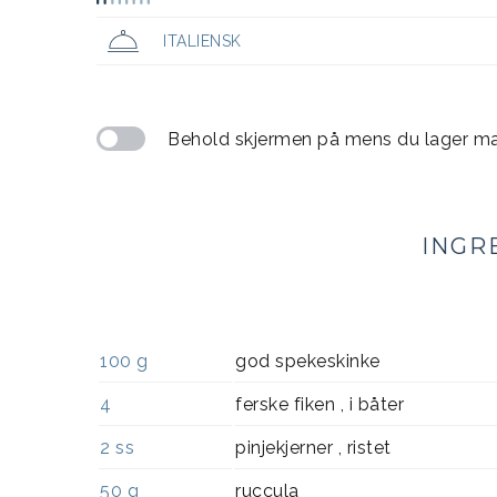
ITALIENSK
Behold skjermen på mens du lager m
INGR
100
g
god spekeskinke
4
ferske fiken , i båter
2
ss
pinjekjerner , ristet
50
g
ruccula