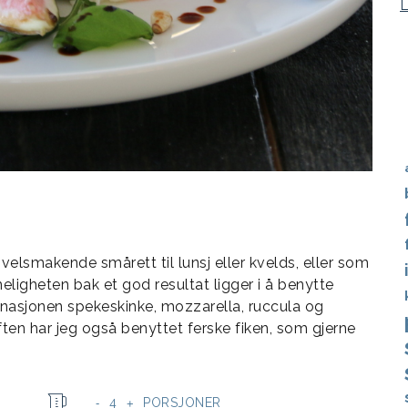
 velsmakende smårett til lunsj eller kvelds, eller som
igheten bak et god resultat ligger i å benytte
binasjonen spekeskinke, mozzarella, ruccula og
ften har jeg også benyttet ferske fiken, som gjerne
4
PORSJONER
-
+