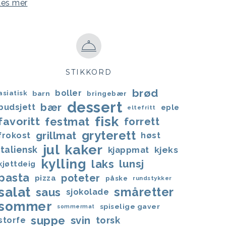
Les mer
STIKKORD
brød
boller
asiatisk
barn
bringebær
dessert
bær
budsjett
eple
eltefritt
fisk
favoritt
festmat
forrett
gryterett
grillmat
frokost
høst
jul
kaker
italiensk
kjappmat
kjeks
kylling
laks
lunsj
kjøttdeig
pasta
poteter
pizza
påske
rundstykker
salat
småretter
saus
sjokolade
sommer
spiselige gaver
sommermat
suppe
svin
torsk
storfe