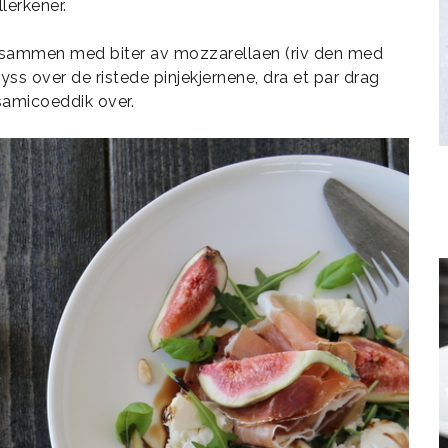
lerkener.
n, sammen med biter av mozzarellaen (riv den med
yss over de ristede pinjekjernene, dra et par drag
samicoeddik over.