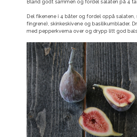
Bland godt sammen og fordel salaten på 4 tal
Del fikenene i 4 båter og fordel oppå salate
fingrene), skinkeskivene og basilikumblader. Dr
med pepperkverna over og drypp litt god bal