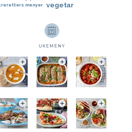
vegetar
treretters menyer
UKEMENY