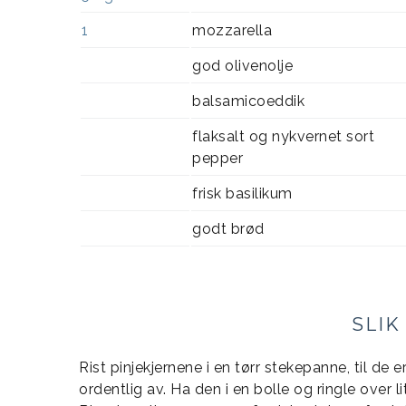
1
mozzarella
god olivenolje
balsamicoeddik
flaksalt og nykvernet sort
pepper
frisk basilikum
godt brød
SLIK
Rist pinjekjernene i en tørr stekepanne, til de 
ordentlig av. Ha den i en bolle og ringle over li