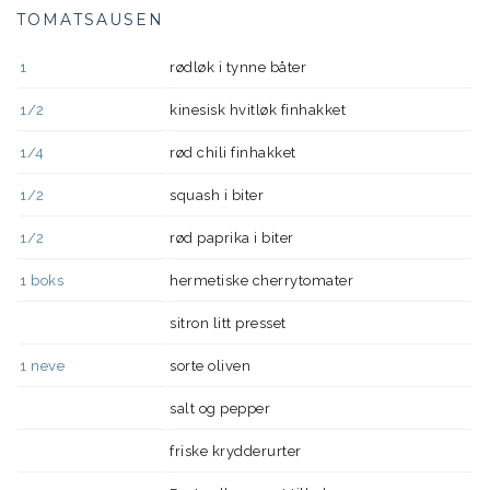
TOMATSAUSEN
1
rødløk i tynne båter
1/2
kinesisk hvitløk finhakket
1/4
rød chili finhakket
1/2
squash i biter
1/2
rød paprika i biter
1
boks
hermetiske cherrytomater
sitron litt presset
1
neve
sorte oliven
salt og pepper
friske krydderurter