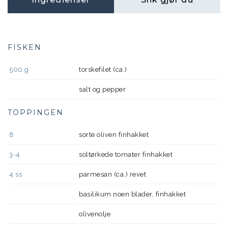
FISKEN
500
g
torskefilet (ca.)
salt og pepper
TOPPINGEN
8
sorte oliven finhakket
3-4
soltørkede tomater finhakket
4
ss
parmesan (ca.) revet
basilikum noen blader, finhakket
olivenolje