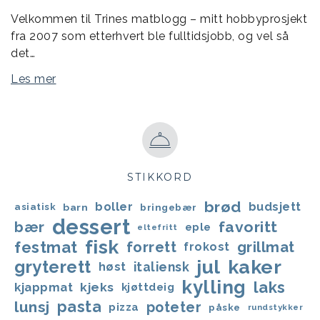
Velkommen til Trines matblogg – mitt hobbyprosjekt
fra 2007 som etterhvert ble fulltidsjobb, og vel så
det…
Les mer
STIKKORD
brød
boller
budsjett
asiatisk
barn
bringebær
dessert
favoritt
bær
eple
eltefritt
fisk
festmat
forrett
grillmat
frokost
jul
kaker
gryterett
italiensk
høst
kylling
laks
kjappmat
kjeks
kjøttdeig
lunsj
pasta
poteter
pizza
påske
rundstykker